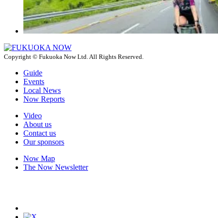
Copyright © Fukuoka Now Ltd. All Rights Reserved.
Guide
Events
Local News
Now Reports
Video
About us
Contact us
Our sponsors
Now Map
The Now Newsletter