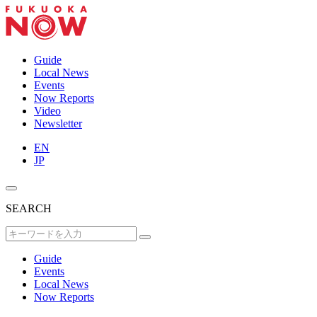
Guide
Local News
Events
Now Reports
Video
Newsletter
EN
JP
SEARCH
Guide
Events
Local News
Now Reports