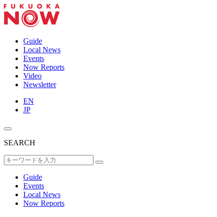
Guide
Local News
Events
Now Reports
Video
Newsletter
EN
JP
SEARCH
Guide
Events
Local News
Now Reports