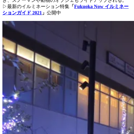
き、スノーマンや動物のオブジェもライトアップされる。
▷最新のイルミネーション特集
「
Fukuoka Now イルミネー
ションガイド 2021
」
公開中