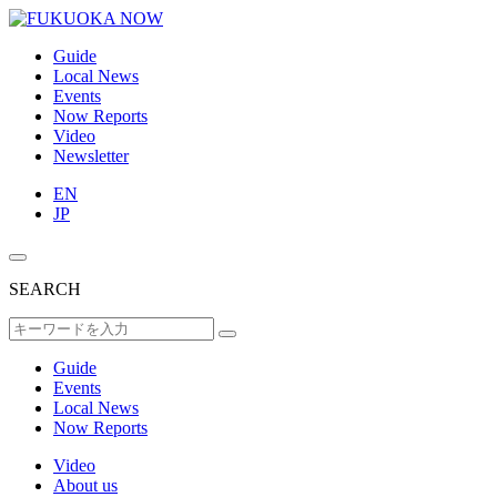
Guide
Local News
Events
Now Reports
Video
Newsletter
EN
JP
SEARCH
Guide
Events
Local News
Now Reports
Video
About us