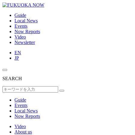
Guide
Local News
Events
Now Reports
Video
Newsletter
EN
JP
SEARCH
Guide
Events
Local News
Now Reports
Video
About us