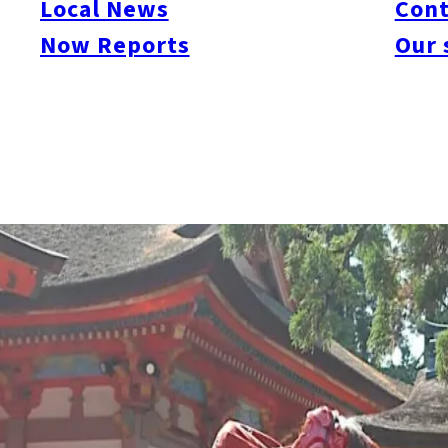
Local News
Cont
Now Reports
Our 