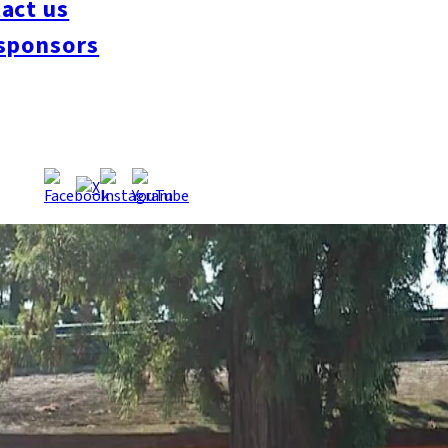
act us
sponsors