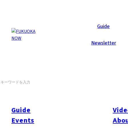
Events
Guide
Newsletter
獅子フェス福岡 – 秋のお城に
SEARCH
11月3日
福岡市内の約30の地域で受け継がれる「獅子頭」を使う民俗
る。獅子舞や祓いの獅子、加えて、三重県桑名市から特別招待
に、力強く華やかな舞が繰り広げられ、秋の味覚を楽しめるマ
Guide
Vide
Events
Abou