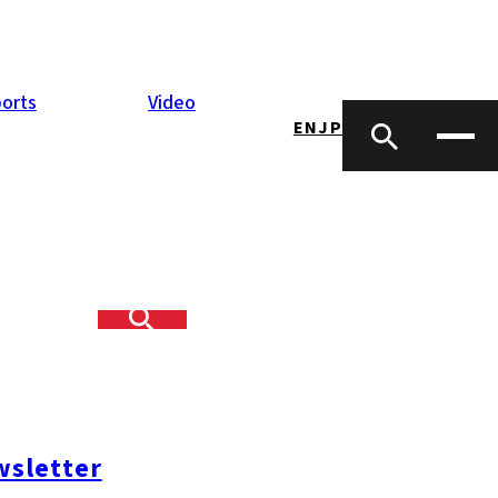
orts
Video
EN
JP
めて開催され
広場北側を舞台
もう。
sletter