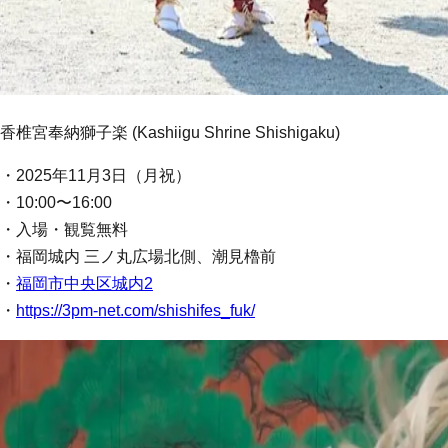
香椎宮奉納獅子楽 (Kashiigu Shrine Shishigaku)
・2025年11月3日（月祝）
・10:00〜16:00
・入場・観覧無料
・福岡城内 三ノ丸広場北側、潮見櫓前
・
福岡市中央区城内2
・
https://3pm-net.com/shishifes_fuk/