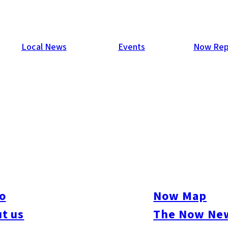
Local News
Events
Now Rep
獅子大集合
行事。その獅子たちが一堂に会する「獅子フェス福岡」が、初
された「伊勢大神楽」も登場。舞鶴公園内の潮見櫓前と三ノ丸
ルシェも登場。福岡の伝統文化と秋の恵みを感じる祭りを楽し
o
Now Map
t us
The Now New