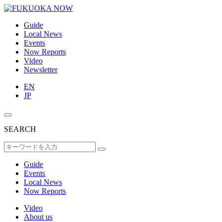
Guide
Local News
Events
Now Reports
Video
Newsletter
EN
JP
SEARCH
Guide
Events
Local News
Now Reports
Video
About us