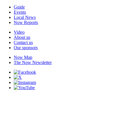
Guide
Events
Local News
Now Reports
Video
About us
Contact us
Our sponsors
Now Map
The Now Newsletter