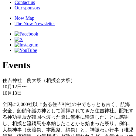
Contact us
Our sponsors
Now Map
The Now Newsletter
Events
住吉神社 例大祭（相撲会大祭）
10月12日
〜
10月13日
全国に2,000社以上ある住吉神社の中でもっとも古く、航海
安全、船舶守護の神として崇拝されてきた住吉神社。配祀す
る神功皇后が韓国へ渡った際に無事に帰還したことに感謝
し、相撲と流鏑馬を奉納したことから始まった祭り。例年、
大祭神事（夜渡祭、本殿祭、納祭）と、神賑わい行事（稚児