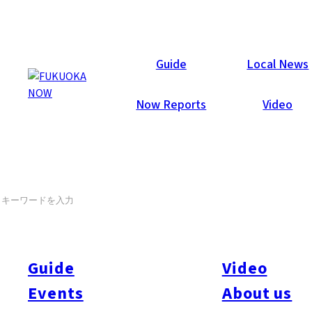
Events
Guide
Local News
Now Reports
Video
テテ弾き語りソロライヴ
SEARCH
11月15日
3年ぶりの新譜「裸のままで」を携えて、テテが6年ぶりに来
福する。英米的ロック、ブルース、ジャズの感覚を持ち、ファ
ルセットを取り入れたソウルフルなヴォーカルと、一度聴いた
Guide
Video
ら忘れられないポップなメロディが魅力の彼の曲は、NHKフ
Events
About us
ランス語講座のテーマ曲として起用されたことも。客席とステ