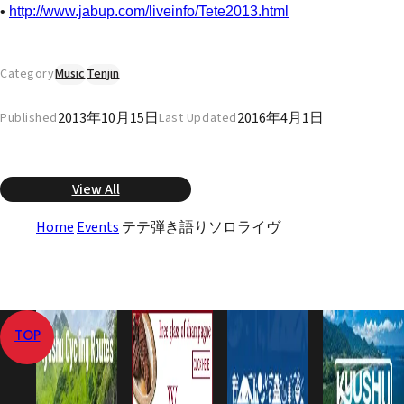
•
http://www.jabup.com/liveinfo/Tete2013.html
Category
Music
Tenjin
2013年10月15日
2016年4月1日
Published
Last Updated
View All
Home
Events
テテ弾き語りソロライヴ
TOP