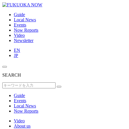
Guide
Local News
Events
Now Reports
Video
Newsletter
EN
JP
SEARCH
Guide
Events
Local News
Now Reports
Video
About us