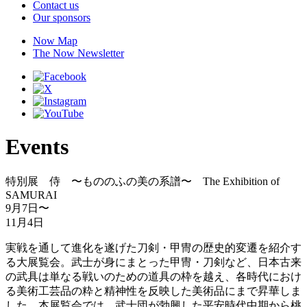
Contact us
Our sponsors
Now Map
The Now Newsletter
Events
特別展 侍 〜もののふの美の系譜〜 The Exhibition of
SAMURAI
9月7日
〜
11月4日
実戦を通して進化を遂げた刀剣・甲冑の歴史的変遷を紹介す
る大展覧会。武士が身にまとった甲冑・刀剣など、日本古来
の武具は単なる戦いのための道具の枠を越え、各時代におけ
る美術工芸品の粋と精神性を反映した美術品にまで昇華しま
した。本展覧会では、武士団が勃興した平安時代中期から桃