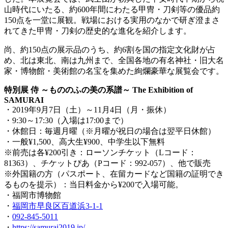
山時代にいたる、約600年間にわたる甲冑・刀剣等の優品約
150点を一堂に展観。戦場における実用のなかで研ぎ澄まさ
れてきた甲冑・刀剣の歴史的な進化を紹介します。
尚、約150点の展示品のうち、約6割を国の指定文化財が占
め、北は東北、南は九州まで、全国各地の有名神社・旧大名
家・博物館・美術館の名宝を集めた絢爛豪華な展覧会です。
特別展 侍 ～もののふの美の系譜～ The Exhibition of
SAMURAI
・2019年9月7日（土）～11月4日（月・振休）
・9:30～17:30（入場は17:00まで）
・休館日：毎週月曜（※月曜が祝日の場合は翌平日休館）
・一般¥1,500、高大生¥900、中学生以下無料
※前売は各¥200引き：ローソンチケット（Lコード：
81363）、チケットぴあ（Pコード：992-057）、他で販売
※外国籍の方（パスポート、在留カードなど国籍の証明でき
るものを提示）：当日料金から¥200で入場可能。
・福岡市博物館
・
福岡市早良区百道浜3-1-1
・
092-845-5011
・
https://samurai2019.jp/