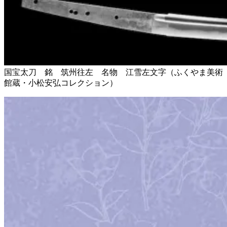
国宝太刀 銘 筑州往左 名物 江雪左文字（ふくやま美術
館蔵・小松安弘コレクション）