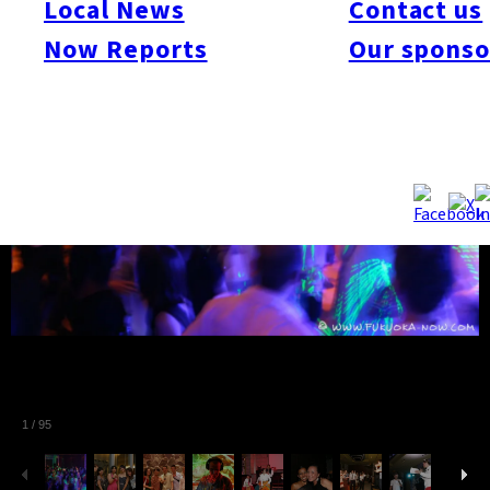
Local News
Contact us
Now Reports
Our sponso
1
/
95