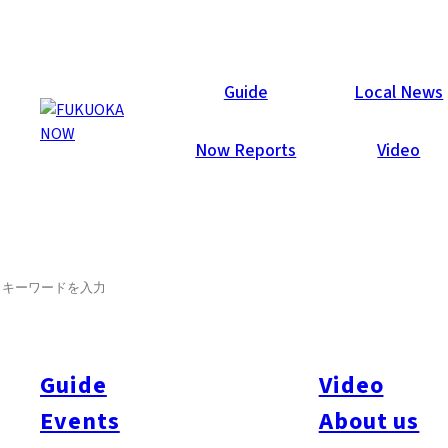
Galleries
Guide
Local News
Now Reports
Video
2010年7月3日
SEARCH
ナウラウンジ – 2010年7月2日
7月2日にグラナダスイートで行われたフクオカナウパーティ
のスナップショット！832名の方にご参加いただきました。
Guide
Video
Events
About us