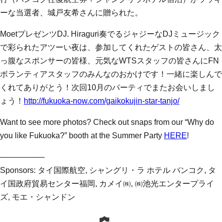
ーな当選者、城戸友希さんに贈られた。
MoetプレゼンツDJ. Hiraguri奏でるジャジーなDJミュージック
で彩られたアツーい夜は、参加してくれたゲストの皆さん、太
っ腹なスポンサーの皆様、元気なWTSスタッフの皆さんにFN
ボランティアスタッフのみんなのおかけです！一緒に楽しんで
くれてありがとう！次回10月のパーティでまたお会いしまし
ょう！
http://fukuoka-now.com/gaikokujin-star-tanjo/
Want to see more photos? Check out snaps from our “Why do
you like Fukuoka?” booth at the Summer Party
HERE
!
––––––––––
Sponsors: タイ国際航空, シャングリ・ラ ホテル バンコク, タ
イ国政府貿易センター福岡, カメイ㈱, ㈱池光エンタープライ
ズ, モエ・シャンドン