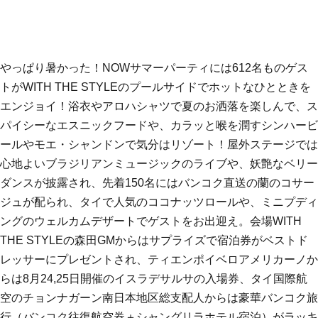
やっぱり暑かった！NOWサマーパーティには612名ものゲス
トがWITH THE STYLEのプールサイドでホットなひとときを
エンジョイ！浴衣やアロハシャツで夏のお洒落を楽しんで、ス
パイシーなエスニックフードや、カラッと喉を潤すシンハービ
ールやモエ・シャンドンで気分はリゾート！屋外ステージでは
心地よいブラジリアンミュージックのライブや、妖艶なベリー
ダンスが披露され、先着150名にはバンコク直送の蘭のコサー
ジュが配られ、タイで人気のココナッツロールや、ミニプディ
ングのウェルカムデザートでゲストをお出迎え。会場WITH
THE STYLEの森田GMからはサプライズで宿泊券がベストド
レッサーにプレゼントされ、ティエンポイベロアメリカーノか
らは8月24,25日開催のイスラデサルサの入場券、タイ国際航
空のチョンナガーン南日本地区総支配人からは豪華バンコク旅
行（バンコク往復航空券＋シャングリラホテル宿泊）がラッキ