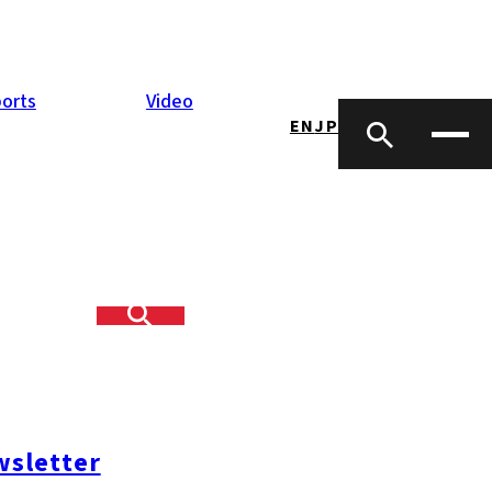
orts
Video
EN
JP
魚が、その日の
約200店もの
sletter
の文化もあり、