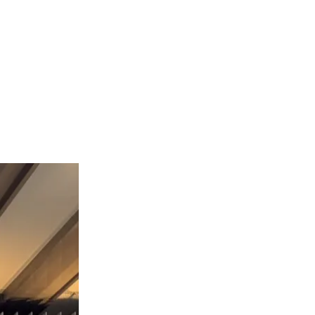
らしいすしとの
も立ち寄れる一