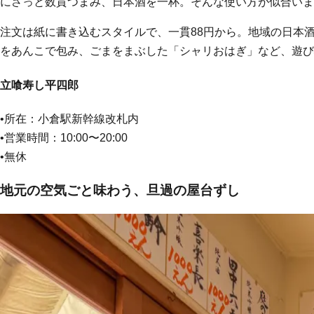
にさっと数貫つまみ、日本酒を一杯。そんな使い方が似合いま
注文は紙に書き込むスタイルで、一貫88円から。地域の日本
をあんこで包み、ごまをまぶした「シャリおはぎ」など、遊び
立喰寿し平四郎
•所在：小倉駅新幹線改札内
•営業時間：10:00〜20:00
•無休
地元の空気ごと味わう、旦過の屋台ずし