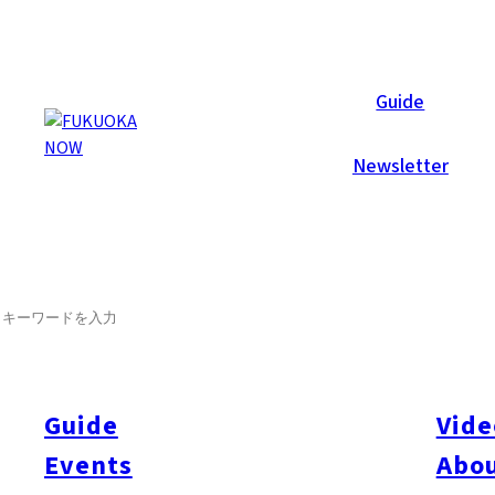
Now Reports
Guide
Newsletter
2026年5月20日
Food & Drink
Things To Do
Travel
Kitakyushu
SEARCH
北九州のすしミニガイド2026
響灘、関門海峡、豊前海。三つの海に囲まれた北九州市には、
うちに市場からすし店へ届く環境も、この街ならではです。
Guide
Vide
この恵まれた環境のおかげで、まちを歩くと世界的に知られる
Events
Abou
多彩なすし店が市内各地に暖簾を掲げています。醤油だけでな