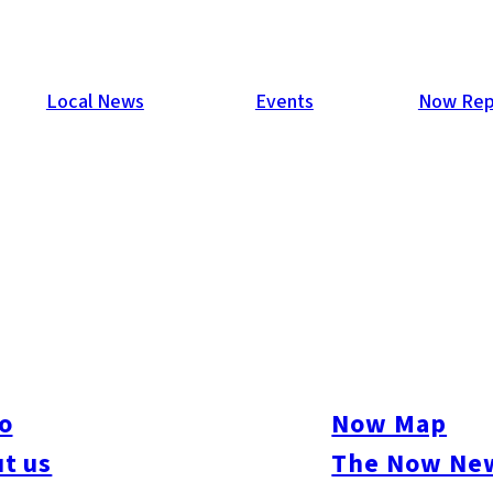
Local News
Events
Now Rep
都市部のすぐ近くに豊かな漁場があります。朝に水揚げされた
o
Now Map
高級店だけでなく、街角の寿司居酒屋や立ち食い、回転ずしまで
t us
The Now New
く、柑橘や塩で食べる「小倉前（北九州前）」と呼ばれる独自