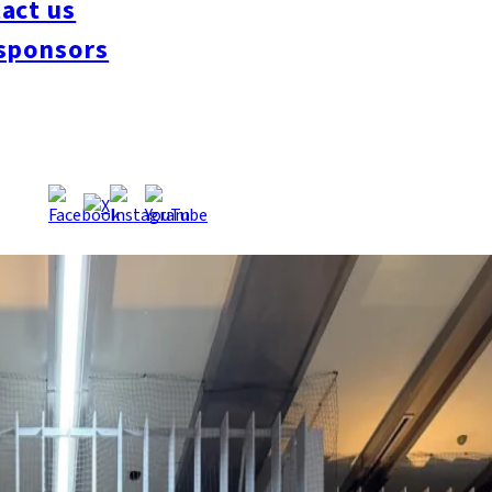
act us
sponsors
化を発信中。肩肘張らずに一貫から楽しめることも、この港町
。新幹線改札内にある「立喰寿し 平四郎」は、移動の合間に