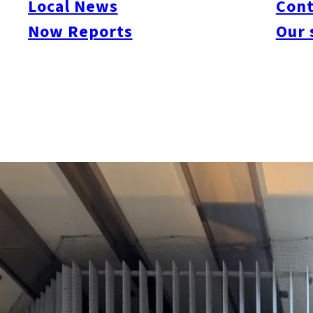
Local News
Cont
気軽さと奥深さが同居しているのが北九州のすしの魅力です。
Now Reports
Our 
近年は「すしの都」を掲げた取り組みも進み、街全体ですし文
付き合い方です。
立ち食いで味わう、港町の日常すし
旅の途中で北九州のすし文化に触れるなら、まずは小倉駅から
軒です。