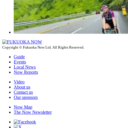
Copyright © Fukuoka Now Ltd. All Rights Reserved.
Guide
Events
Local News
Now Reports
Video
About us
Contact us
Our sponsors
Now Map
The Now Newsletter