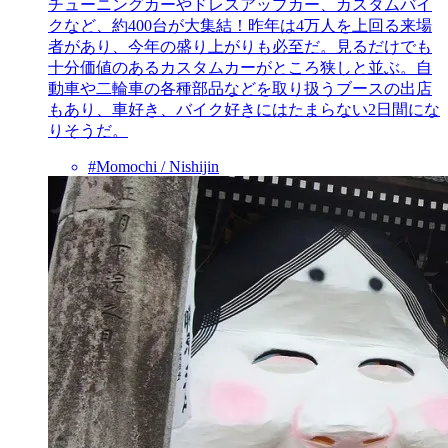
チューニングカーやドレスアップカー、カスタムバイ
クなど、約400台が大集結！昨年は4万人を上回る来場
者があり、今年の盛り上がりも必至だ。見るだけでも
十分価値のあるカスタムカーがところ狭しと並ぶ。自
動車や二輪車の各種部品などを取り扱うブースの出店
もあり、車好き、バイク好きにはたまらない2日間にな
りそうだ。
#Momochi / Nishijin