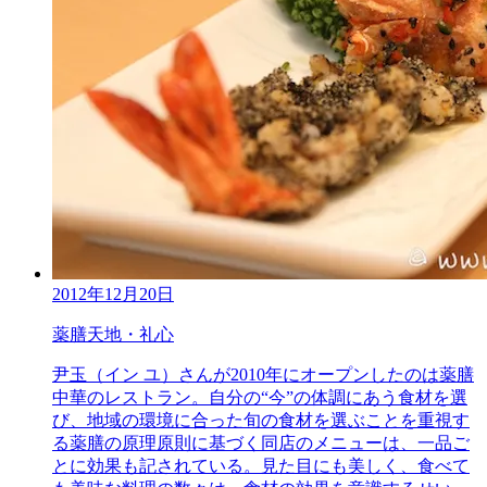
2012年12月20日
薬膳天地・礼心
尹玉（イン ユ）さんが2010年にオープンしたのは薬膳
中華のレストラン。自分の“今”の体調にあう食材を選
び、地域の環境に合った旬の食材を選ぶことを重視す
る薬膳の原理原則に基づく同店のメニューは、一品ご
とに効果も記されている。見た目にも美しく、食べて