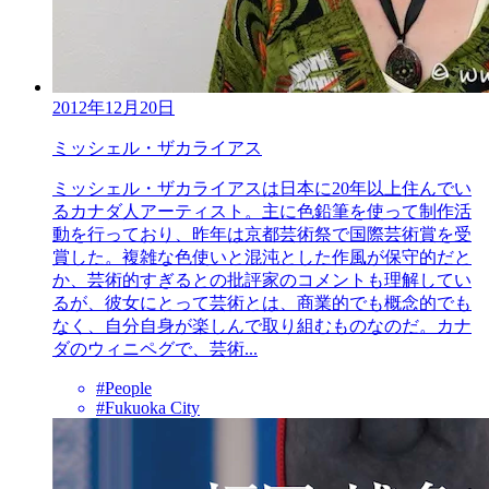
2012年12月20日
ミッシェル・ザカライアス
ミッシェル・ザカライアスは日本に20年以上住んでい
るカナダ人アーティスト。主に色鉛筆を使って制作活
動を行っており、昨年は京都芸術祭で国際芸術賞を受
賞した。複雑な色使いと混沌とした作風が保守的だと
か、芸術的すぎるとの批評家のコメントも理解してい
るが、彼女にとって芸術とは、商業的でも概念的でも
なく、自分自身が楽しんで取り組むものなのだ。カナ
ダのウィニペグで、芸術...
#People
#Fukuoka City