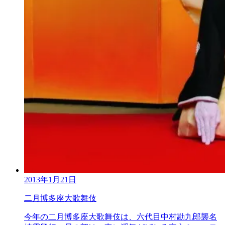
2013年1月21日
二月博多座大歌舞伎
今年の二月博多座大歌舞伎は、六代目中村勘九郎襲名