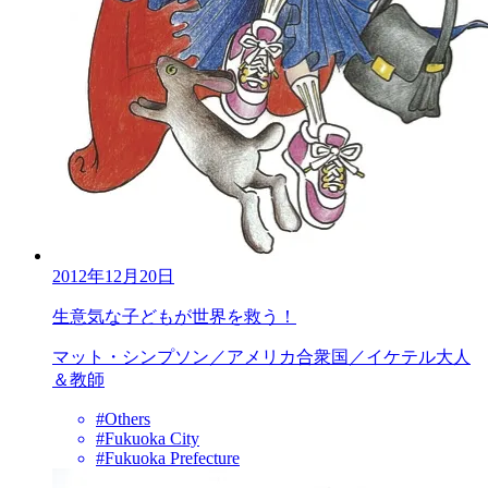
2012年12月20日
生意気な子どもが世界を救う！
マット・シンプソン／アメリカ合衆国／イケテル大人
＆教師
#Others
#Fukuoka City
#Fukuoka Prefecture