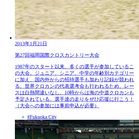
2013年1月21日
第27回福岡国際クロスカントリー大会
1987年のスタート以来、多くの選手が参加しているこ
の大会。ジュニア、シニア、中学の年齢別カテゴリー
に加え、国内外からの招待選手も加わり記録が競われ
る。世界クロカンの代表選考会も行われるため、レー
スは白熱間違いなし。10時からは海の中道クロカンも
予定されている。選手達の走りをぜひ応援に行こう！
（大会への参加には事前申込が必要）
#Fukuoka City