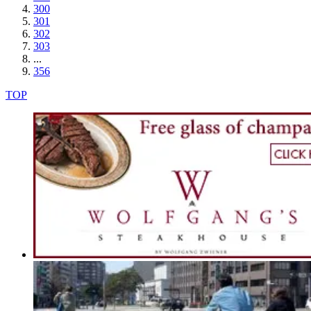
300
301
302
303
...
356
TOP