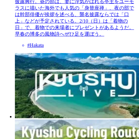
披露興行。昼の部は、妻に浮気がばれる亭主をユーモ
ラスに描いた海外でも人気の「身替座禅」、夜の部で
は幹部俳優が挨拶を述べる、襲名披露ならでは「口
上」などが予定されている。2/10（日）は「着物の
日」で、着物での来場者にプレゼントがあるようだ。
早春の博多の風物詩へぜひ足を運ぼう。
#Hakata