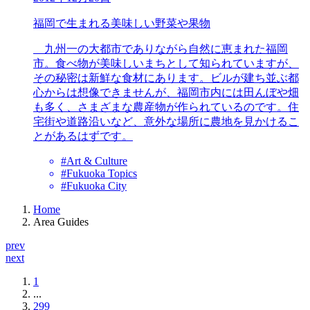
福岡で生まれる美味しい野菜や果物
九州一の大都市でありながら自然に恵まれた福岡
市。食べ物が美味しいまちとして知られていますが、
その秘密は新鮮な食材にあります。ビルが建ち並ぶ都
心からは想像できませんが、福岡市内には田んぼや畑
も多く、さまざまな農産物が作られているのです。住
宅街や道路沿いなど、意外な場所に農地を見かけるこ
とがあるはずです。
#Art & Culture
#Fukuoka Topics
#Fukuoka City
Home
Area Guides
prev
next
1
...
299