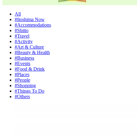
All
#Itoshima Now
#Accommodations
#Shitto
#Travel
#Activity
#Art & Culture
#Beauty & Health
#Business
#Events
#Food & Drink
#Places
#People
#Shopping
#Things To Do
#Others