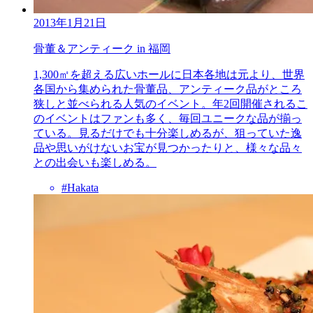
2013年1月21日
骨董＆アンティーク in 福岡
1,300㎡を超える広いホールに日本各地は元より、世界
各国から集められた骨董品、アンティーク品がところ
狭しと並べられる人気のイベント。年2回開催されるこ
のイベントはファンも多く、毎回ユニークな品が揃っ
ている。見るだけでも十分楽しめるが、狙っていた逸
品や思いがけないお宝が見つかったりと、様々な品々
との出会いも楽しめる。
#Hakata