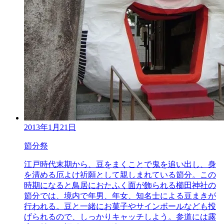
2013年1月21日
節分祭
江戸時代末期から、豆をまくことで鬼を追い出し、身
を清める厄よけ祈願として親しまれている節分。この
時期になると鳥居におたふく面が飾られる櫛田神社の
節分では、境内で年男、年女、知名士による豆まきが
行われる。豆と一緒にお菓子やサインボールなども投
げられるので、しっかりキャッチしよう。参道には露