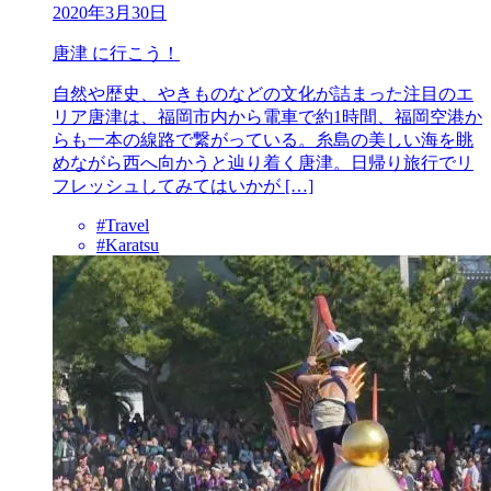
2020年3月30日
唐津 に行こう！
自然や歴史、やきものなどの文化が詰まった注目のエ
リア唐津は、福岡市内から電車で約1時間、福岡空港か
らも一本の線路で繋がっている。糸島の美しい海を眺
めながら西へ向かうと辿り着く唐津。日帰り旅行でリ
フレッシュしてみてはいかが […]
#Travel
#Karatsu