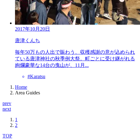
2017年10月20日
唐津くんち
毎年50万もの人出で賑わう、収穫感謝の意が込められ
ている唐津神社の秋季例大祭。町ごとに受け継がれる
絢爛豪華な14台の曳山が、11月...
#Karatsu
Home
Area Guides
prev
next
1
2
TOP