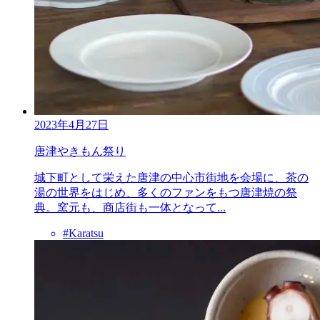
2023年4月27日
唐津やきもん祭り
城下町として栄えた唐津の中心市街地を会場に、茶の
湯の世界をはじめ、多くのファンをもつ唐津焼の祭
典。窯元も、商店街も一体となって...
#Karatsu