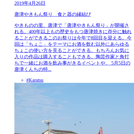
2019年4月26日
唐津やきもん祭り 食と器の縁結び
やきものの里、唐津で「唐津やきもん祭り」が開催さ
れる。400年以上もの歴史をもつ唐津焼きに存分に触れ
ることができるこのお祭りは今年で8回目を迎える。今
回は「ちょこ」をテーマにお酒を飲む以外にあらゆる
ちょこの使い方を見ることができる。もちろんお気に
入りの作品は購入することもできる。陶芸作家と角打
ちで一緒にお酒を飲み事がきるイベントや、 5月5日の
唐津くんちの特...
#Karatsu