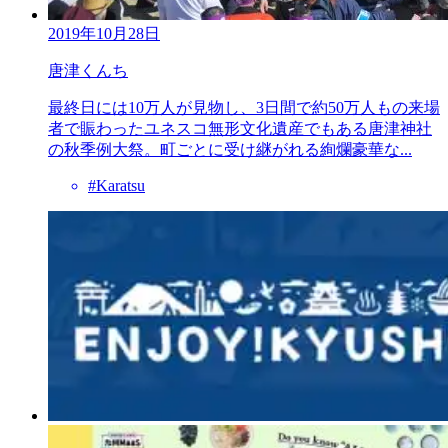
2019年10月28日
唐津くんち
最終日には10万人が見物し、3日間で約50万人もの来場
者で賑わったユネスコ無形文化遺産でもある唐津神社
の秋季例大祭。町ごとに受け継がれる絢爛豪華な...
#Karatsu