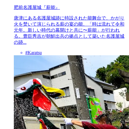
肥前名護屋城『薪能』
唐津にある名護屋城跡に特設された能舞台で、かがり
火を焚いて演じられる薪の宴の能、「時は流れて令和
元年。新しい時代の幕開けと共に〜薪能」が行われ
る。豊臣秀吉が朝鮮出兵の拠点として築いた名護屋城
の跡...
#Karatsu