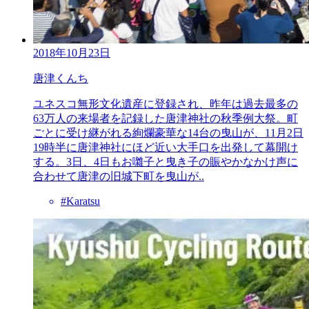
2018年10月23日
唐津くんち
ユネスコ無形文化遺産に登録され、昨年は過去最多の
63万人の来場者を記録した唐津神社の秋季例大祭。町
ごとに受け継がれる絢爛豪華な14台の曳山が、11月2日
19時半に唐津神社にほど近い大手口を出発して幕開け
する。3日、4日もお囃子と曳き子の賑やかなかけ声に
合わせて唐津の旧城下町を曳山が..
#Karatsu