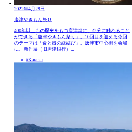
2022年4月28日
唐津やきもん祭り
400年以上もの歴史をもつ唐津焼に、存分に触れること
ができる「唐津やきもん祭り」。10回目を迎える今回
のテーマは「食と器の縁結び」。唐津市中心街を会場
に、新作展（旧唐津銀行）...
#Karatsu