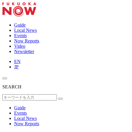
Guide
Local News
Events
Now Reports
Video
Newsletter
EN
JP
SEARCH
Guide
Events
Local News
Now Reports