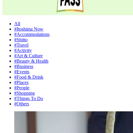
All
#Itoshima Now
#Accommodations
#Shitto
#Travel
#Activity
#Art & Culture
#Beauty & Health
#Business
#Events
#Food & Drink
#Places
#People
#Shopping
#Things To Do
#Others