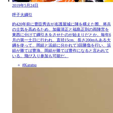
2019年5月24日
呼子大綱引
約420年前に豊臣秀吉が名護屋城に陣を構えた際、将兵
の士気を高めるため、加藤清正と福島正則の両陣営を
東西に分けて綱引きをさせたのが始まりだとか。毎年6
月の第一土日に行われ、直径15cm、長さ200mもある大
綱を使って、岡組と浜組に分かれて3回勝負を行い、浜
組が勝てば豊漁、岡組が勝てば豊作になると言われて
いる。飛び入り参加も可能だ。
#Karatsu