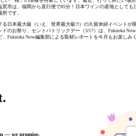
、待ち遠しい「桜」の情報を特集しています。最近、行ってみたい
塩尻市は、福岡から直行便で85分！日本ワインの産地としても
場所です。
する日本最大級（いえ、世界最大級?!）の久留米絣イベントが
お祭り、セントパトリックデー（3/17）は、Fukuoka 
Fukuoka Now編集部による取材レポートを今月もお楽しみ