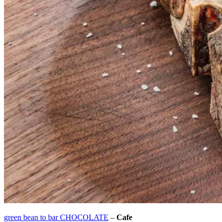
green bean to bar CHOCOLATE
–
Cafe