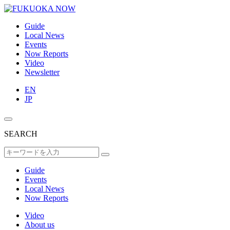
Guide
Local News
Events
Now Reports
Video
Newsletter
EN
JP
SEARCH
Guide
Events
Local News
Now Reports
Video
About us