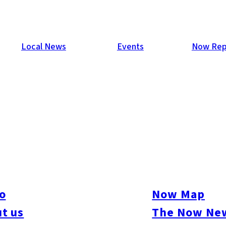
Local News
Events
Now Rep
 오픈하고 있는 「오노 그룹」의 라면 선술집이다. 3일간 돼지
쫀득한 수타면과 잘 조화되어, 마지막 한 방울까지 다 마셔 버리
o
Now Map
탕면등 제철을 느낄 수 있는 메뉴가 많이 있어 몇 번 다녀도 질리지
t us
The Now New
 등, 전부 맛있고 다양한 사이드메뉴는 식사만 하는곳으로도 다니
 종류의 술도 갖추어져 있는 것도희귀하다.