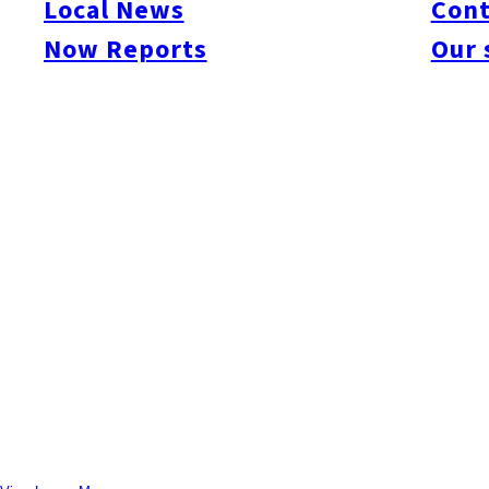
Local News
Cont
서비스에서도 정평이 나 있는 오노 그룹은, 여기「면가게」에서도
Now Reports
Our 
이 몸에 베어있는 가게이다.