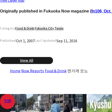
View Larger Map
Originally published in Fukuoka Now magazine (
fn106, Oct.
Category
Food & Drink
Fukuoka City
Tenjin
Oct 1, 2007
Sep 11, 2016
Published
Last Updated
View All
Home
Now Reports
Food & Drink
면가게 오노
TOP