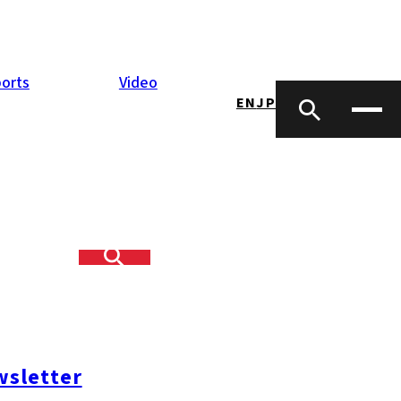
orts
Video
EN
JP
족발을 푹 삶아
고 싶어질 정도이
 않는다. 콜라겐
sletter
고 싶어지게 만든