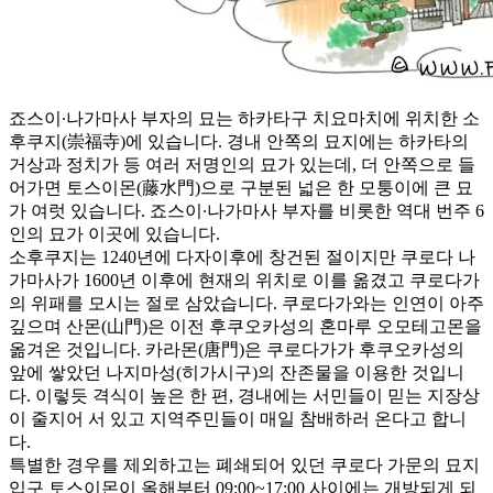
죠스이∙나가마사 부자의 묘는 하카타구 치요마치에 위치한 소
후쿠지(崇福寺)에 있습니다. 경내 안쪽의 묘지에는 하카타의
거상과 정치가 등 여러 저명인의 묘가 있는데, 더 안쪽으로 들
어가면 토스이몬(藤水門)으로 구분된 넓은 한 모퉁이에 큰 묘
가 여럿 있습니다. 죠스이∙나가마사 부자를 비롯한 역대 번주 6
인의 묘가 이곳에 있습니다.
소후쿠지는 1240년에 다자이후에 창건된 절이지만 쿠로다 나
가마사가 1600년 이후에 현재의 위치로 이를 옮겼고 쿠로다가
의 위패를 모시는 절로 삼았습니다. 쿠로다가와는 인연이 아주
깊으며 산몬(山門)은 이전 후쿠오카성의 혼마루 오모테고몬을
옮겨온 것입니다. 카라몬(唐門)은 쿠로다가가 후쿠오카성의
앞에 쌓았던 나지마성(히가시구)의 잔존물을 이용한 것입니
다. 이렇듯 격식이 높은 한 편, 경내에는 서민들이 믿는 지장상
이 줄지어 서 있고 지역주민들이 매일 참배하러 온다고 합니
다.
특별한 경우를 제외하고는 폐쇄되어 있던 쿠로다 가문의 묘지
입구 토스이몬이 올해부터 09:00~17:00 사이에는 개방되게 되