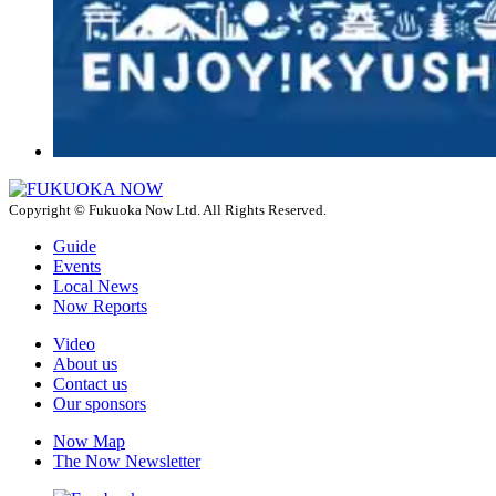
Copyright © Fukuoka Now Ltd. All Rights Reserved.
Guide
Events
Local News
Now Reports
Video
About us
Contact us
Our sponsors
Now Map
The Now Newsletter