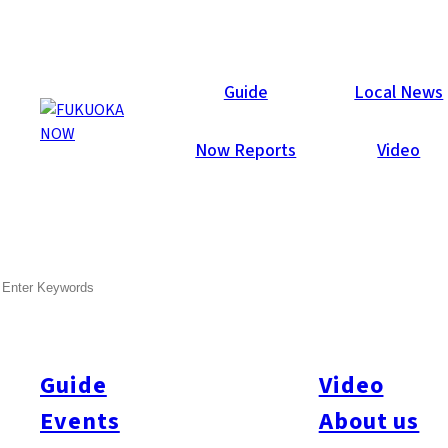
Now Reports
Guide
Local News
Now Reports
Video
Feb 28, 2020
Food & Drink
Minami-ku
SEARCH
Basoki屋 那之川本店
Guide
Video
Events
About us