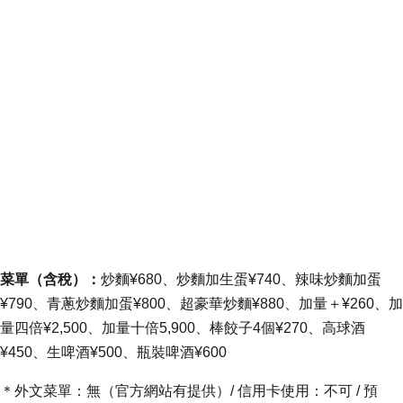
菜單（含稅）：
炒麵¥680、炒麵加生蛋¥740、辣味炒麵加蛋
¥790、青蔥炒麵加蛋¥800、超豪華炒麵¥880、加量＋¥260、加
量四倍¥2,500、加量十倍5,900、棒餃子4個¥270、高球酒
¥450、生啤酒¥500、瓶裝啤酒¥600
＊外文菜單：無（官方網站有提供）/ 信用卡使用：不可 / 預