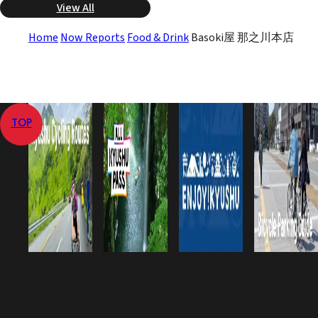
View All
Home
Now Reports
Food & Drink
Basoki屋 那之川本店
TOP