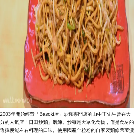
2003年開始經營「Basoki屋」炒麵專門店的山中正先生曾在大
分的人氣店「日田炒麵」磨練。炒麵是大眾化食物，僅是食材的
選擇便能左右料理的口味。使用國產全粒粉的自家製麵條帶著濃