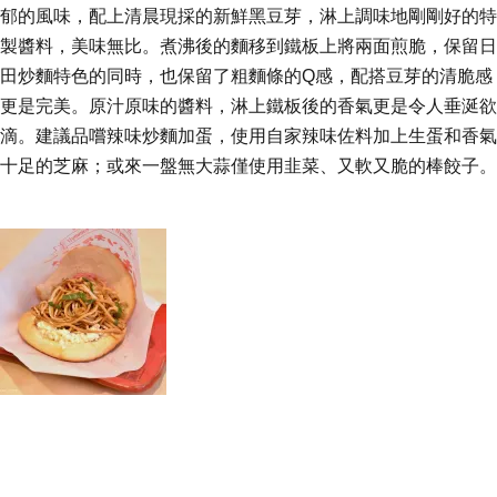
郁的風味，配上清晨現採的新鮮黑豆芽，淋上調味地剛剛好的特
製醬料，美味無比。煮沸後的麵移到鐵板上將兩面煎脆，保留日
田炒麵特色的同時，也保留了粗麵條的Q感，配搭豆芽的清脆感
更是完美。原汁原味的醬料，淋上鐵板後的香氣更是令人垂涎欲
滴。建議品嚐辣味炒麵加蛋，使用自家辣味佐料加上生蛋和香氣
十足的芝麻；或來一盤無大蒜僅使用韭菜、又軟又脆的棒餃子。