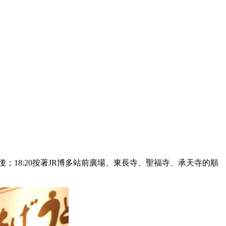
；18:20按著JR博多站前廣場、東長寺、聖福寺、承天寺的順