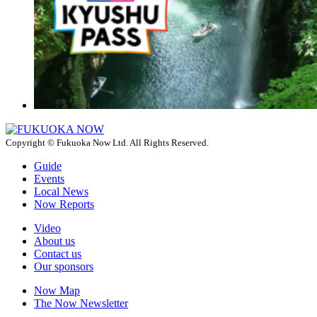
Copyright © Fukuoka Now Ltd. All Rights Reserved.
Guide
Events
Local News
Now Reports
Video
About us
Contact us
Our sponsors
Now Map
The Now Newsletter