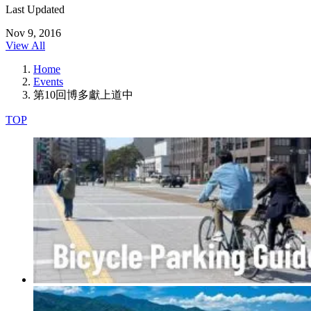
Last Updated
Nov 9, 2016
View All
Home
Events
第10回博多獻上道中
TOP