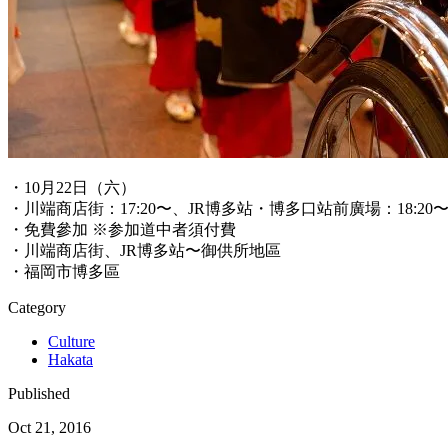
・10月22日（六）
・川端商店街：17:20〜、JR博多站・博多口站前廣場：18:20
・免費參加 ※参加道中者須付費
・川端商店街、JR博多站〜御供所地區
・福岡市博多區
Category
Culture
Hakata
Published
Oct 21, 2016