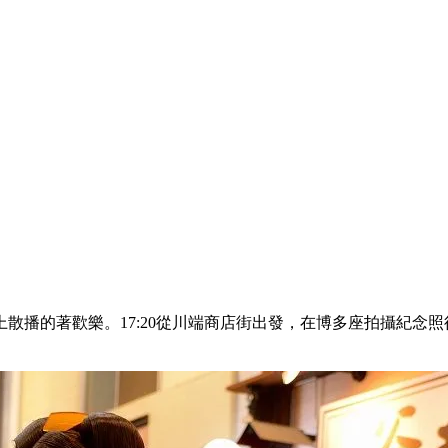
播的著歡樂。17:20從川端商店街出發，在博多座拍攝紀念照後