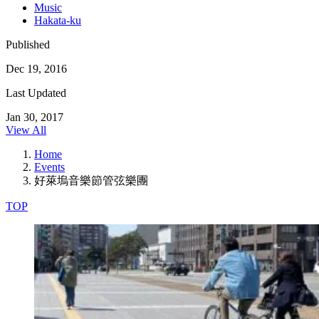
Music
Hakata-ku
Published
Dec 19, 2016
Last Updated
Jan 30, 2017
View All
Home
Events
好萊塢音樂節管弦樂團
TOP