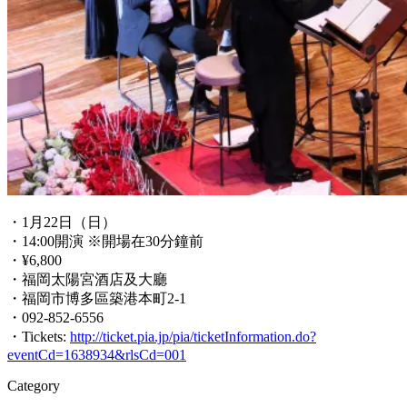
・1月22日（日）
・14:00開演 ※開場在30分鐘前
・¥6,800
・福岡太陽宮酒店及大廳
・福岡市博多區築港本町2-1
・092-852-6556
・Tickets:
http://ticket.pia.jp/pia/ticketInformation.do?
eventCd=1638934&rlsCd=001
Category