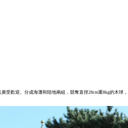
且廣受歡迎。分成海灘和陸地兩組，競奪直徑28cm重8kg的木球