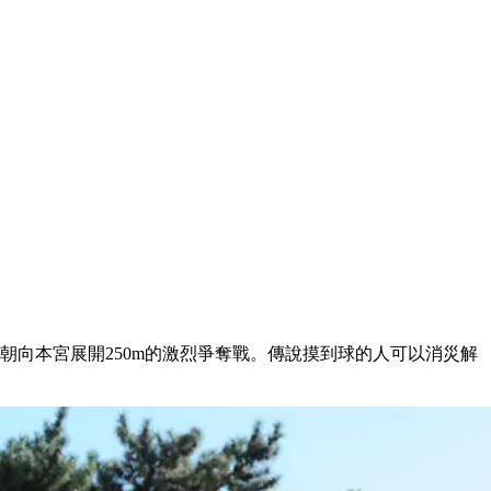
，朝向本宮展開250m的激烈爭奪戰。傳說摸到球的人可以消災解