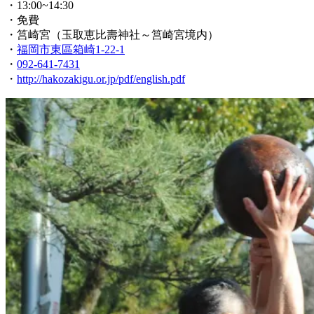
・13:00~14:30
・免費
・筥崎宮（玉取恵比壽神社～筥崎宮境内）
・
福岡市東區箱崎1-22-1
・
092-641-7431
・
http://hakozakigu.or.jp/pdf/english.pdf