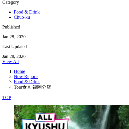
Category
Food & Drink
Chuo-ku
Published
Jan 28, 2020
Last Updated
Jan 28, 2020
View All
Home
Now Reports
Food & Drink
Tora食堂 福岡分店
TOP