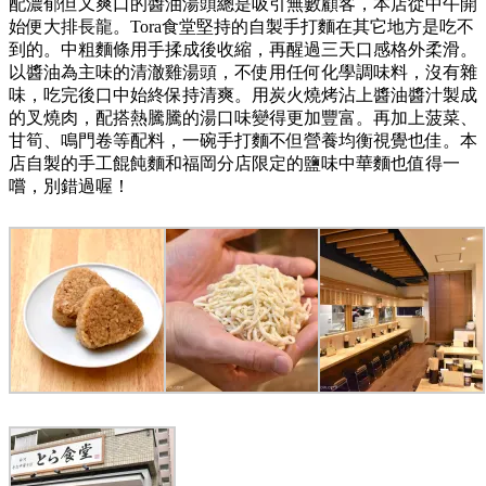
配濃郁但又爽口的醬油湯頭總是吸引無數顧客，本店從中午開
始便大排長龍。Tora食堂堅持的自製手打麵在其它地方是吃不
到的。中粗麵條用手揉成後收縮，再醒過三天口感格外柔滑。
以醬油為主味的清澈雞湯頭，不使用任何化學調味料，沒有雜
味，吃完後口中始終保持清爽。用炭火燒烤沾上醬油醬汁製成
的叉燒肉，配搭熱騰騰的湯口味變得更加豐富。再加上菠菜、
甘筍、鳴門卷等配料，一碗手打麵不但營養均衡視覺也佳。本
店自製的手工餛飩麵和福岡分店限定的鹽味中華麵也值得一
嚐，別錯過喔！