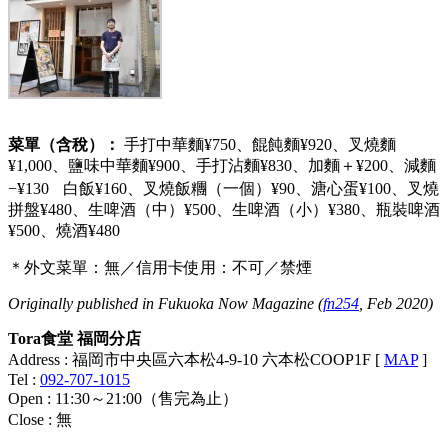
菜單（含稅）：
手打中華麵¥750、餛飩麵¥920、叉燒麵
¥1,000、鹽味中華麵¥900、手打沾麵¥830、加麵＋¥200、減麵
−¥130 白飯¥160、叉燒飯糰（一個）¥90、溏心蛋¥100、叉燒
拼盤¥480、生啤酒（中）¥500、生啤酒（小）¥380、瓶裝啤酒
¥500、燒酒¥480
＊外文菜單：無／信用卡使用：不可／禁煙
Originally published in Fukuoka Now Magazine (
fn254
, Feb 2020)
Tora食堂 福岡分店
Address : 福岡市中央區六本松4-9-10 六本松COOP1F [
MAP
]
Tel :
092-707-1015
Open : 11:30～21:00（售完為止）
Close : 無