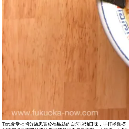
Tora食堂福岡分店忠實於福島縣的白河拉麵口味，手打捲麵搭