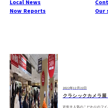
Local News
Cont
#Things To Do
#Others
Now Reports
Our 
2022年12月22日
クラシックカメラ展 I
近年大人気のこだわりのフイ