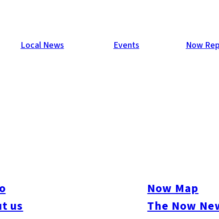
Local News
Events
Now Rep
o
Now Map
t us
The Now New
ure
#Beauty & Health
#Business
#Events
#Food & Drink
#Places
#People
#Sh