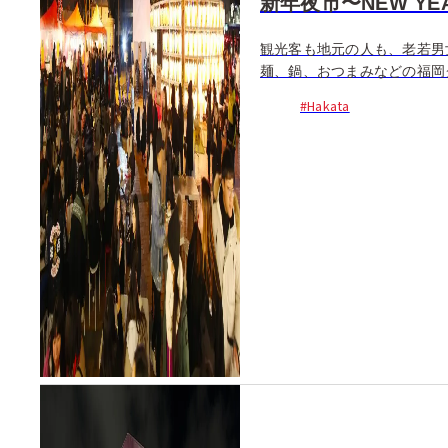
新年夜市〜NEW YEAR 
観光客も地元の人も、老若男
麺、鍋、おつまみなどの福岡グ
#Hakata