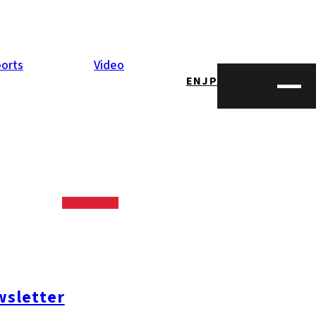
orts
Video
EN
JP
sletter
opping