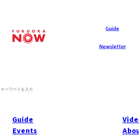
Area Guides
Guide
Newsletter
SEARCH
Guide
Vide
Events
Abou
All
#Itoshima Now
#Accommodations
#Shitto
#Travel
#Activity
#Art & Cult