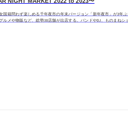
NIGHT MARKET 2022 to 2023〜
女国籍問わず楽しめる千年夜市の年末バージョン「新年夜市」が3年ぶ
ルメや物販など、総勢38店舗が出店する。バンドやDJ、ものまねショー