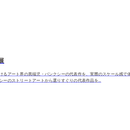
展
けるアート界の異端児・バンクシーの代表作を、実際のスケール感で
ーのストリートアートから選りすぐりの代表作品を...