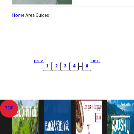
Home
Area Guides
prev
next
...
1
2
3
4
6
TOP