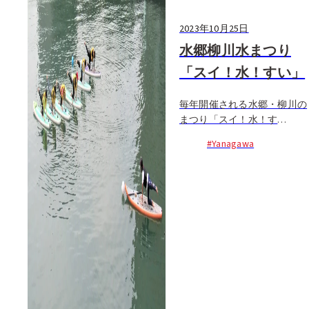
2023年10月25日
水郷柳川水まつり
「スイ！水！すい」
毎年開催される水郷・柳川の
まつり「スイ！水！す
い！」。「水と遊ぶ、水辺で
#Yanagawa
くつろぐ、水辺を感じる」を
コンセプトに、柳川の町中に
張り巡らされた掘割に...