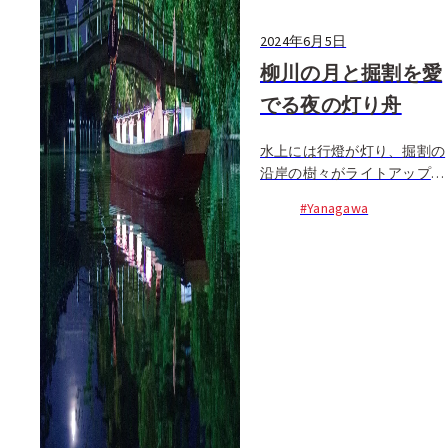
2024年6月5日
柳川の月と掘割を愛
でる夜の灯り舟
水上には行燈が灯り、掘割の
沿岸の樹々がライトアップさ
れて幻想的な雰囲気に包まれ
#Yanagawa
る夕暮れの柳川。船頭が漕ぐ
どんこ舟に乗り、町中に張り
巡らされた掘割をクルーズす
る、限定運行の特別プラン
は...