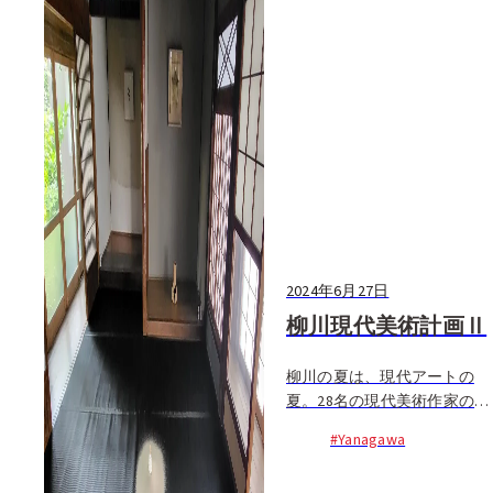
2024年6月27日
柳川現代美術計画Ⅱ
柳川の夏は、現代アートの
夏。28名の現代美術作家の作
品が、歴史文化的に価値があ
#Yanagawa
る柳川市内の6つの会場で展
示される。昨年夏に開催さ