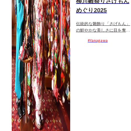
柳川雛祭りさげもん
めぐり2025
伝統的な雛飾り「さげもん」
の鮮やかな美しさに目を奪わ
れる、柳川のひな祭り。女の
#Yanagawa
子の健やかな成長を願い、柳
川では...