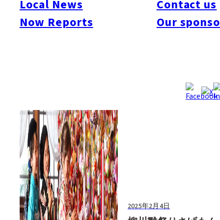
Local News
Contact us
#Art & Culture
#Beauty & Health
#Business
#Events
#Food & Drink
#Places
Now Reports
Our sponso
#People
#Shopping
#Things To Do
#Others
2025年2月4日