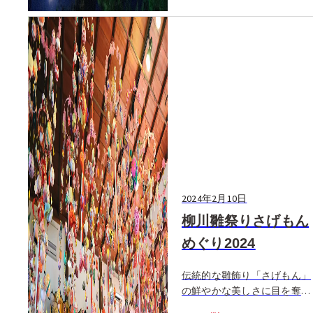
2024年2月10日
柳川雛祭りさげもん
めぐり2024
伝統的な雛飾り「さげもん」
の鮮やかな美しさに目を奪わ
れる、柳川のひな祭り。毎年