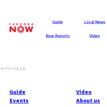
Area Guides
Guide
Local News
Now Reports
Video
SEARCH
Guide
Video
Events
About us
All
#Itoshima Now
#Accommodations
#Shitto
#Travel
#Activity