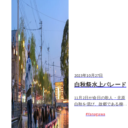
2023年10月27日
白秋祭水上パレード
11月2日が命日の歌人・北原
白秋を偲び、故郷である柳川
の町をあげて行われる祭り。
#Yanagawa
あんどんで飾られた約35艘の
どんこ舟が連なって白秋詩碑