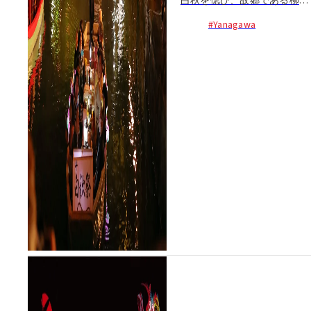
白秋を偲び、故郷である柳川
の町をあげて行われる祭り。
#Yanagawa
あんどんで飾られた約40艘の
どんこ舟が連なって...