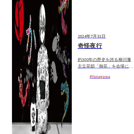
2024年7月31日
奇怪夜行
約300年の歴史を誇る柳川藩
主立花邸「御花」を会場に繰
り広げられる夏の夜のアーテ
#Yanagawa
ィスティックな展示イベン
ト。伝統工芸の八女提灯を
200年以上つくり続ける「伊
藤権次郎商店」...