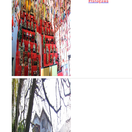
#Yanagawa
2月初旬から、女の子の健や
かな成長を願って雛人形と吊
るし飾りの「さげもん」が飾
られ...