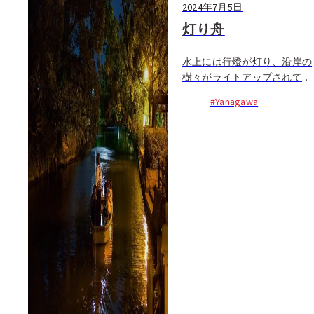
2024年7月5日
灯り舟
水上には行燈が灯り、沿岸の
樹々がライトアップされて幻
想的な雰囲気に包まれる夕暮
#Yanagawa
れの柳川。日暮れから、先頭
が漕ぐどんこ舟に乗って、町
中に張り巡らされた掘割を...