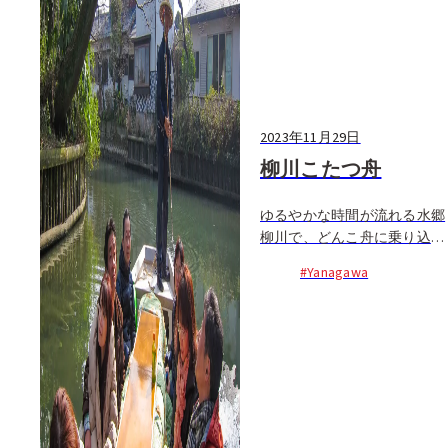
2023年11月29日
柳川こたつ舟
ゆるやかな時間が流れる水郷
柳川で、どんこ舟に乗り込
み、舟頭さんのトリビアや歌
#Yanagawa
をバックミュージックに、ま
ち並みを眺めながらゆっくり
と1時間程かけて堀割りを巡
る...