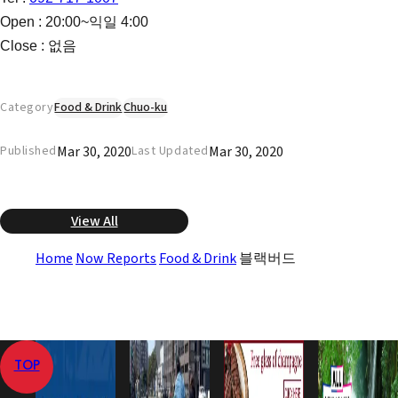
Open : 20:00~익일 4:00
Close : 없음
Category
Food & Drink
Chuo-ku
Mar 30, 2020
Mar 30, 2020
Published
Last Updated
View All
Home
Now Reports
Food & Drink
블랙버드
TOP