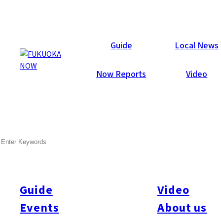
Now Reports
Guide
Local News
Now Reports
Video
Mar 30, 2020
Food & Drink
Chuo-ku
SEARCH
블랙버드
Guide
Video
Events
About us