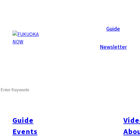
Area Guides
Guide
Newsletter
SEARCH
Guide
Vide
Events
Abou
All
#Itoshima Now
#Accommodations
#Shitto
#Travel
#Activity
#Art & Cult