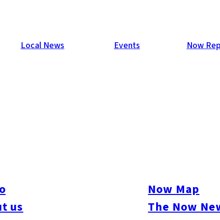
Local News
Events
Now Rep
o
Now Map
t us
The Now New
ure
#Beauty & Health
#Business
#Events
#Food & Drink
#Places
#People
#Sh