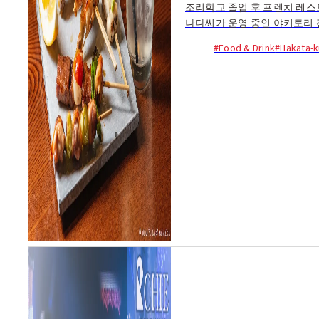
조리학교 졸업 후 프렌치 레스
나다씨가 운영 중인 야키토리
에서 100일 이상 방목 사육한
#Food & Drink
#Hakata-k