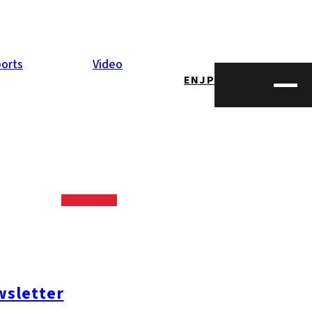
orts
Video
EN
JP
sletter
opping