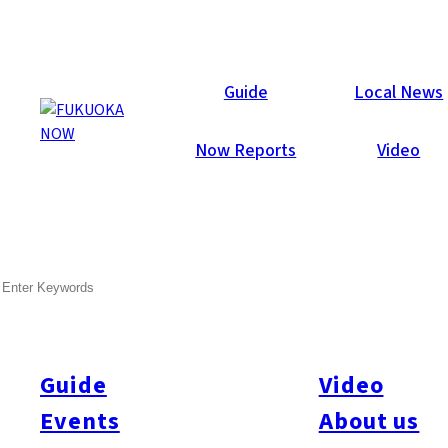
Now Reports
Guide
Local News
Now Reports
Video
Dec 21, 2015
Art & Culture
Fukuoka Prefecture
SEARCH
유럽을 이미지한 텐진 지하상가
날씨가 쌀쌀해지면 바깥으로 나가지 않아도 이동할 수 있는 지하
상가가 더욱 편리하게 느껴집니다. 후쿠오카의 도심 텐진에는
Guide
Video
1976년에 오픈한 텐진 지하상가가 있습니다. 2005년에 남쪽으
Events
About us
로 연장된 부분을 포함하면 총 길이 600m, 총바닥면적 약
53,000㎡입니다. 남북으로 뻗은 두 개의 통로에는 150개 이상의