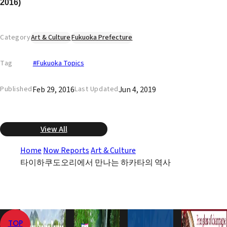
2016)
Category
Art & Culture
Fukuoka Prefecture
Tag
#Fukuoka Topics
Feb 29, 2016
Jun 4, 2019
Published
Last Updated
View All
Home
Now Reports
Art & Culture
타이하쿠도오리에서 만나는 하카타의 역사
TOP