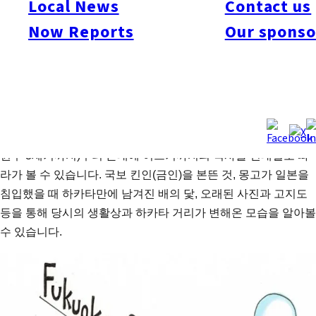
Local News
Contact us
미합니다. 1969년 후쿠오카 시제 시행 80주년을 기념하여 붙여
Now Reports
Our sponso
졌습니다. 도요토미 히데토시가 시행한 도시계획 다이코마치와
리 때에 첫 구역 구분의 기점이 되었던 이치쇼지가 확장되어 지
금의 타이하쿠도오리가 되었습니다.
이 길에는 ‘타이하쿠도오리 역사의 산책길’이라는 이름으로 하카
타의 역사를 소개하는 모뉴먼트가 20곳 정도에 설치되어 있습니
다. 하카타역에서 출발하면 야요이 시대(약 기원전 3세기에서 기
원후 3세기까지)부터 근대에 이르기까지의 역사를 연대별로 따
라가 볼 수 있습니다. 국보 킨인(금인)을 본뜬 것, 몽고가 일본을
침입했을 때 하카타만에 남겨진 배의 닻, 오래된 사진과 고지도
등을 통해 당시의 생활상과 하카타 거리가 변해온 모습을 알아볼
수 있습니다.