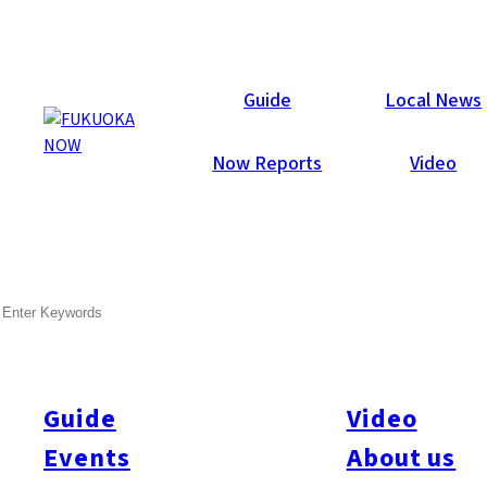
Now Reports
Guide
Local News
Now Reports
Video
Feb 29, 2016
Art & Culture
Fukuoka Prefecture
SEARCH
타이하쿠도오리에서 만나는 하
카타의 역사
Guide
Video
하카타역에서 하카타항 방면으로 곧게 뻗은 약 2km의 타이하쿠
도오리. 편도 4차선으로 후쿠오카 시내에서도 특히 넓은 도로입
Events
About us
니다. 타이하쿠도오리라는 애칭은 유서 깊은 하카타의 큰길을 의