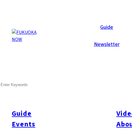
Events
Guide
Newsletter
SEARCH
Guide
Vide
Events
Abou
All
#Festival
#Exhibition
#Music
#Film
#Party
#Community
#Culture
#Stage