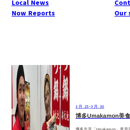
Local News
Cont
Now Reports
Our 
3 月. 25
~
3 月. 30
博多Umakamon美
博多方言「Umakamon」