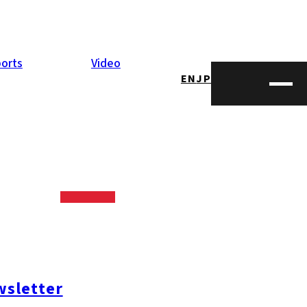
orts
Video
EN
JP
sletter