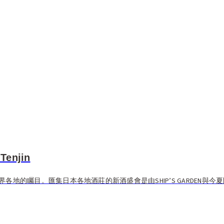
Tenjin
地的矚目。匯集日本各地酒莊的新酒盛會是由SHIP’S GARDEN與今夏開