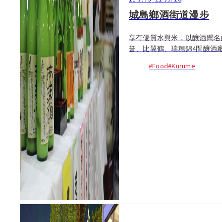
城島鄉酒街道漫步
享有優質水與米，以釀酒聞名
誉、比翼鶴、瑞穂錦4間釀酒廠.
#Food
#Kurume