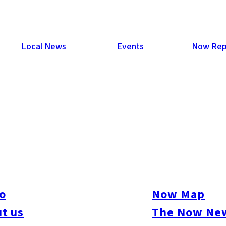
Local News
Events
Now Rep
o
Now Map
t us
The Now New
#Seminar
#Others
#Art
#Food
#Shopping
#Flea Market
#Sports