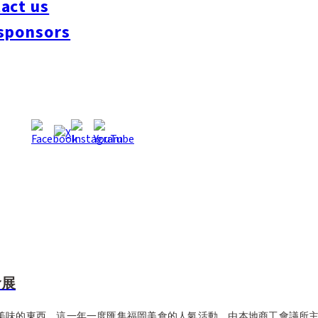
act us
sponsors
食展
意旨美味的東西，這一年一度匯集福岡美食的人氣活動，由本地商工會議所