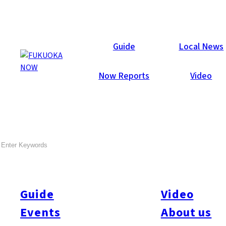
Events
Guide
Local News
Now Reports
Video
第43回中洲祭
SEARCH
10 月. 25
~
10 月. 27
九州最大的歡樂街，中洲一年一度的祭典。活動期間中洲大道將
會變成行人徒步區，並且有許多花車和「花魁道中」遊行。活動
舞台上會進行學生摔角、變裝、卡啦OK大會、太鼓演奏等節
Guide
Video
目。其中超過500名女性參與演出的「中洲國廣女神輿」表演更
Events
About us
是不可錯過。