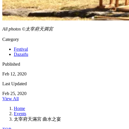
All photos ©太宰府天満宮
Category
Festival
Dazaifu
Published
Feb 12, 2020
Last Updated
Feb 25, 2020
View All
Home
Events
太宰府天滿宮 曲水之宴