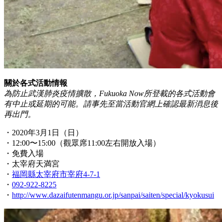
關於各式活動情報
為防止武漢肺炎疫情擴散，Fukuoka Now所登載的各式活動會
有中止或延期的可能。請事先至當活動官網上確認最新消息後
再出門。
・2020年3月1日（日）
・12:00〜15:00（觀眾席11:00左右開放入場）
・免費入場
・太宰府天満宮
・
福岡縣太宰府市宰府4-7-1
・
092-922-8225
・
http://www.dazaifutenmangu.or.jp/sanpai/saiten/special/kyokusui