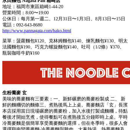
永田麵包 Nagata Pan 箱崎店
地址：福岡市東區箱崎1-44-20
營業時間：8:00〜19:00
公休日：每月第一週二、12月31日〜1月3日、8月13日〜15日
電話：092-643-8680
http://www.pannagata.com/hako.html
菜單：菠蘿麵包¥120、克林姆麵包¥140、煉乳麵包¥130、明太
法國麵包¥190、巧克力螺旋麵包¥140、吐司（1/2條）¥370、
瓶裝咖啡牛奶¥160
生粉蕎麥 玄
美味的蕎麥麵有三要素：一、新鮮碾磨的蕎麥粉製成 二、 新
鮮的麵糰切的麵條三、煮熟後馬上上桌。蕎麥麵店「玄」長濱
本店採用當日現場碾磨的蕎麥粉，加入水後打製成麵糰，待點
餐後才開始烹煮，使得餐點可在煮熟後五分鐘即時上桌。平時
冷蕎麥麵是個簡單享受蕎麥麵的選擇，但在冬季時，很多人會
選擇鷄南蠻蕎麥麵-冷蕎麥麵與雞肉、大蔥熱湯。熱蕎麥麵及