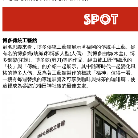
博多傳統工藝館
顧名思義來看，博多傳統工藝館展示著福岡的傳統手工藝。從
有名的博多織(紡織)和博多人型(人偶)，到博多曲物(木盒)、博
多獨樂(陀螺)、博多鋏(剪刀)等的作品。經由被工匠們繼承的
「技」與「傳統」的介紹一起展示。其中隨著時代一起變化風
格的博多人偶、及為著工藝館製作的標誌「福神」值得一看。
一樓有每週替換的專題展覽及可享受咖啡與抹茶的咖啡廳，使
這裡成為參訪完櫛田神社後的最佳去處。