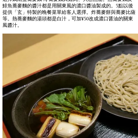
鯡魚蕎麥麵的醬汁都是用關東風的濃口醬油製成的。5點以後
提供「玄」特製的晚餐菜單給客人選擇。炸蕎麥餅與蕎麥比薩
等。熱蕎麥麵的湯頭都是白汁，可加¥50改成濃口醤油的關東
風醬汁。