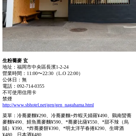
生粉蕎麥 玄
地址：福岡市中央區長濱1-2-24
營業時間：11:00〜22:30（L.O 22:00）
公休日：無
電話：092-714-0355
不可使用信用卡
禁煙
http://www.sbhotel.net/gen/gen_nagahama.html
菜單：冷蕎麥麵¥290、冷蕎麥麵+炸蝦天婦羅¥490、鷄南蠻蕎
麥麵¥490、鯡魚蕎麥麵¥590、*蕎麥比薩¥550、*甜不辣（烏
賊）¥390、*炸蕎麥餅¥390、*明太洋芋春捲¥290、生啤酒
¥480、日本酒¥480