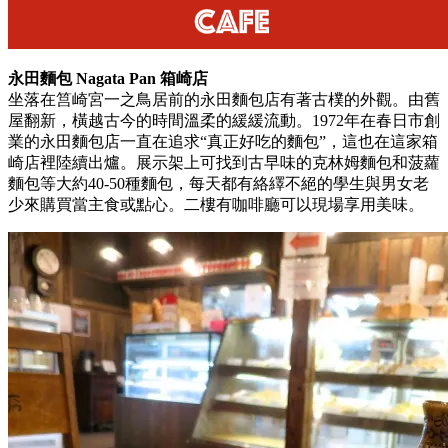
永田麵包 Nagata Pan 箱崎店
坐落在筥崎宮一之鳥居前的永田麵包店有著古樸的外觀。由舊
屋翻新，橫越古今的時間溫柔的緩緩流動。1972年在春日市創
業的永田麵包店一直在追求“真正好吃的麵包”，這也在這家箱
崎店裡陸續出爐。展示架上可找到古早味的克林姆麵包和菠蘿
麵包等大約40-50種麵包，每天都有絡繹不絕的學生與男女老
少來購買當主食或點心。二樓有咖啡廳可以現場享用美味。