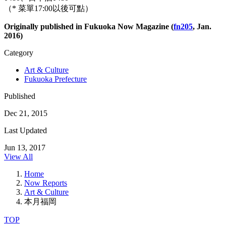
（* 菜單17:00以後可點）
Originally published in Fukuoka Now Magazine (
fn205
, Jan.
2016)
Category
Art & Culture
Fukuoka Prefecture
Published
Dec 21, 2015
Last Updated
Jun 13, 2017
View All
Home
Now Reports
Art & Culture
本月福岡
TOP