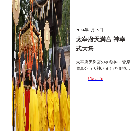
2024年8月15日
太宰府天満宮 神幸
式大祭
太宰府天満宮の御祭神・菅原
道真公（天神さま）の御神徳
を仰いで五穀豊穣を感謝す
#Dazaifu
る、太宰府天満宮で最も大切
なお祭り。道真公がご在世の
平安時代の装束を身にまとっ
た奉仕の人々が...