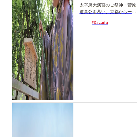
太宰府天満宮のご祭神・菅原
道真公を慕い、京都から一夜
にして飛んできたという御神
#Dazaifu
木「飛梅」に実る梅を集め...