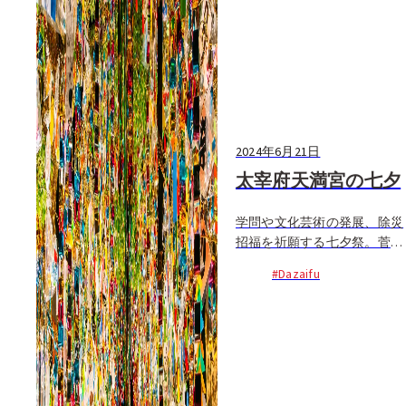
2024年6月21日
太宰府天満宮の七夕
学問や文化芸術の発展、除災
招福を祈願する七夕祭。菅原
道真公が七夕の夜に彦星と織
#Dazaifu
姫が出逢うことができるとい
う逸話に、自身の願いを重ね
て詠んだ歌に因み、それぞれ
の願いごとが天に届くことを
祈願し...