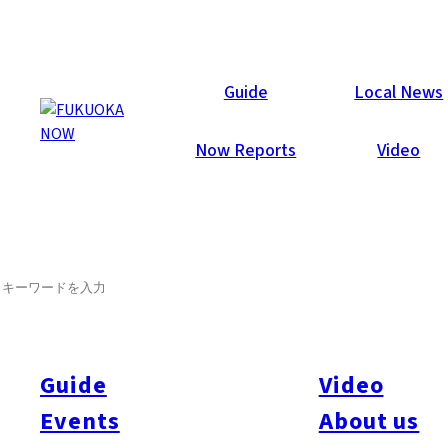
Area Guides
Guide
Local News
Now Reports
Video
SEARCH
Guide
Video
Events
About us
All
#Itoshima Now
#Accommodations
#Shitto
#Travel
#Activity