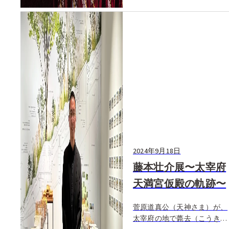
2024年9月18日
藤本壮介展〜太宰府
天満宮仮殿の軌跡〜
菅原道真公（天神さま）が、
太宰府の地で薨去（こうき