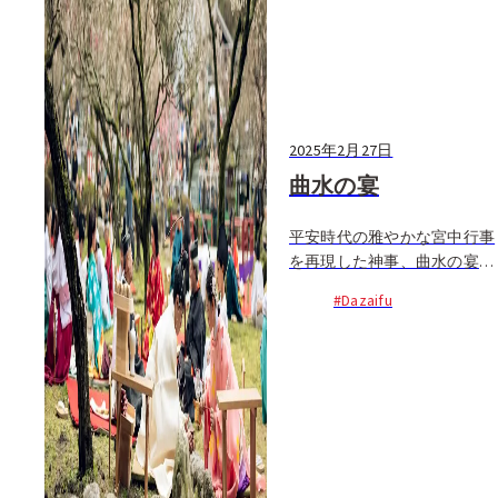
2025年2月27日
曲水の宴
平安時代の雅やかな宮中行事
を再現した神事、曲水の宴。
艶やかな着物に身を包んだ
#Dazaifu
人々が、庭に流れる小川の両
岸に座り...