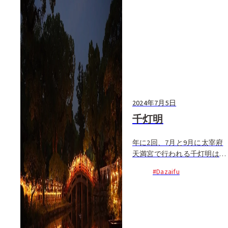
2024年7月5日
千灯明
年に2回、7月と9月に太宰府
天満宮で行われる千灯明は、
心字池周辺に設置される約
#Dazaifu
1,000本のロウソクに火を灯
し、天神さまの御神霊を慰め
る神事。参道などでも灯明
が...