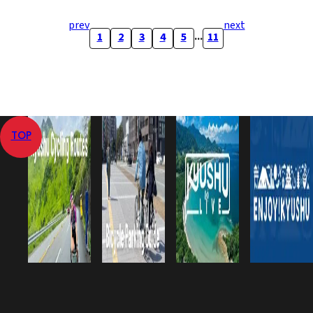
prev
next
...
1
2
3
4
5
11
TOP