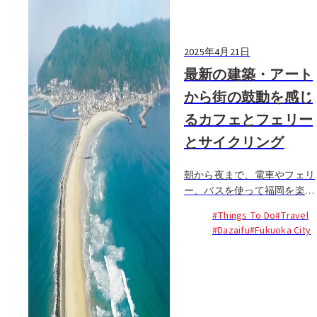
2025年4月21日
最新の建築・アート
から街の鼓動を感じ
るカフェとフェリー
とサイクリング
朝から夜まで、電車やフェリ
ー、バスを使って福岡を楽し
み尽くす1日コース。今回
#Things To Do
#Travel
は、朝イチで行われる太宰府
#Dazaifu
#Fukuoka City
天満宮の朝拝神事からスター
トし...