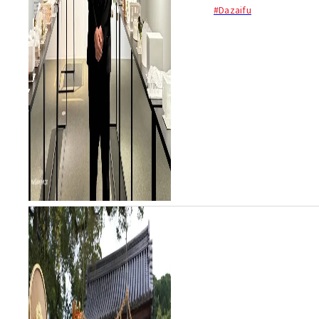
ょ）されてから1125年の節目
#Dazaifu
を2027年に迎えるにあたっ
て、御本殿の大改修が進んで
いる太宰府天満宮。改修に要
する約3年間の...