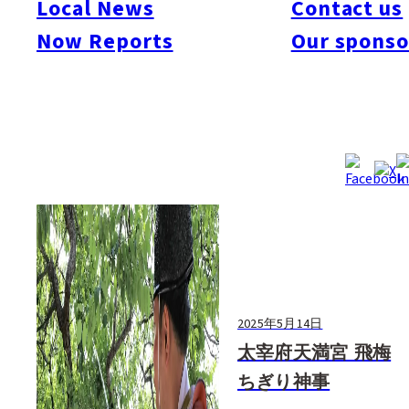
Local News
Contact us
#Art & Culture
#Beauty & Health
#Business
#Events
#Food & Drink
#Places
Now Reports
Our sponso
#People
#Shopping
#Things To Do
#Others
2025年5月14日
太宰府天満宮 飛梅
ちぎり神事