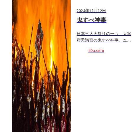
2024年12月12日
鬼すべ神事
日本三大火祭りの一つ、太宰
府天満宮の鬼すべ神事。21時
頃から「鬼じゃ、鬼じゃ」の
#Dazaifu
かけ声のもと...