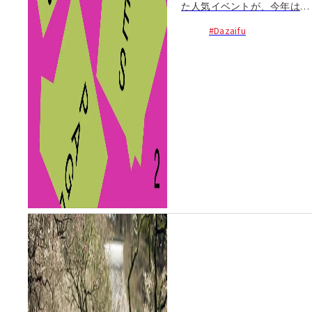
た人気イベントが、今年は春
にやってくる！九州はもちろ
#Dazaifu
ん、日本各地、そして韓国、
台湾、フィリピン、ベトナ
ム、オランダなど...