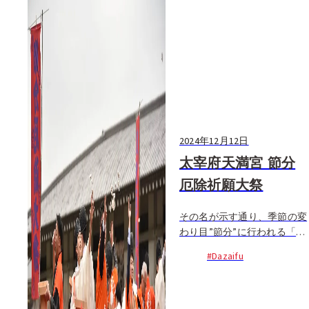
2024年12月12日
太宰府天満宮 節分
厄除祈願大祭
その名が示す通り、季節の変
わり目”節分”に行われる「節
分厄除祈願大祭」。大祭期間
#Dazaifu
中には、災いを祓い福を呼ぶ
福うちわと節分福豆が授与さ
れ...