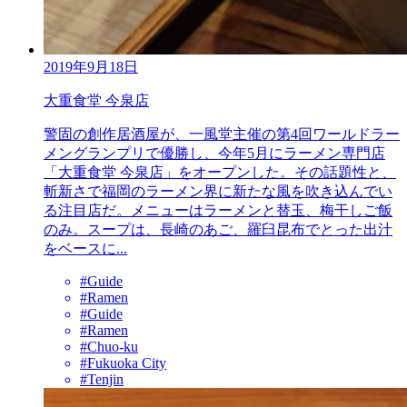
2019年9月18日
大重食堂 今泉店
警固の創作居酒屋が、一風堂主催の第4回ワールドラー
メングランプリで優勝し、今年5月にラーメン専門店
「大重食堂 今泉店」をオープンした。その話題性と、
斬新さで福岡のラーメン界に新たな風を吹き込んでい
る注目店だ。メニューはラーメンと替玉、梅干しご飯
のみ。スープは、長崎のあご、羅臼昆布でとった出汁
をベースに...
#Guide
#Ramen
#Guide
#Ramen
#Chuo-ku
#Fukuoka City
#Tenjin