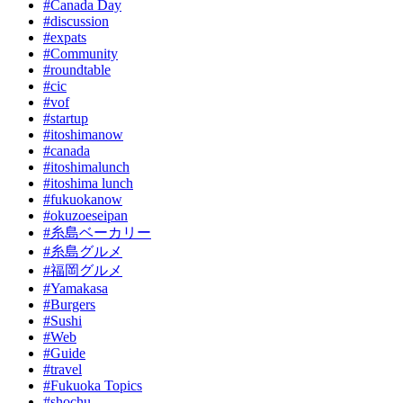
#Canada Day
#discussion
#expats
#Community
#roundtable
#cic
#vof
#startup
#itoshimanow
#canada
#itoshimalunch
#itoshima lunch
#fukuokanow
#okuzoeseipan
#糸島ベーカリー
#糸島グルメ
#福岡グルメ
#Yamakasa
#Burgers
#Sushi
#Web
#Guide
#travel
#Fukuoka Topics
#shochu