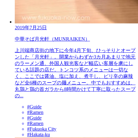
2019年7月25日
中華そば月光軒（MUNRAIKEN）
上川端商店街の地下に今年4月下旬、ひっそりとオープ
ンした「月光軒」。開業からわずか3カ月あまりで地元
のラーメン通、外国人観光客など幅広い客層を虜にし
ている話題の店だ。トンコツ系のメニューは一切な
く、ここでは醤油、塩に加え、煮干し、ピリ辛の麻辣
など全6種のスープの麺メニュー。中でもおすすめは、
丸鶏と鶏の首ガラから8時間かけて丁寧に取ったスープ
の...
#Guide
#Ramen
#Guide
#Ramen
#Fukuoka City
#Hakata-ku