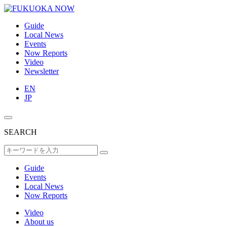
Guide
Local News
Events
Now Reports
Video
Newsletter
EN
JP
SEARCH
Guide
Events
Local News
Now Reports
Video
About us