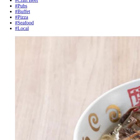
#Craft Beer
#Pubs
#Buffet
#Pizza
#Seafood
#Local