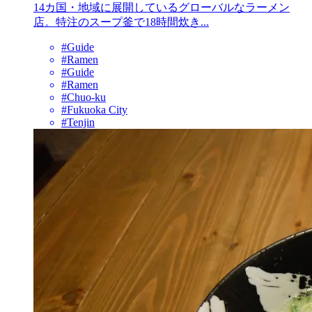
14カ国・地域に展開しているグローバルなラーメン
店。特注のスープ釜で18時間炊き...
#Guide
#Ramen
#Guide
#Ramen
#Chuo-ku
#Fukuoka City
#Tenjin