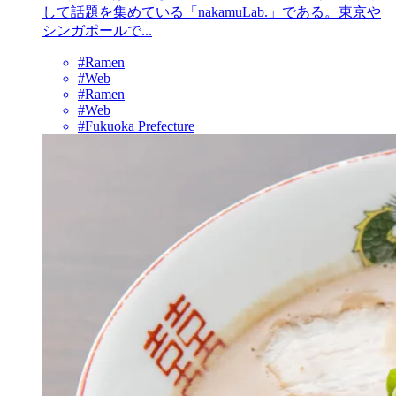
して話題を集めている「nakamuLab.」である。東京や
シンガポールで...
#Ramen
#Web
#Ramen
#Web
#Fukuoka Prefecture