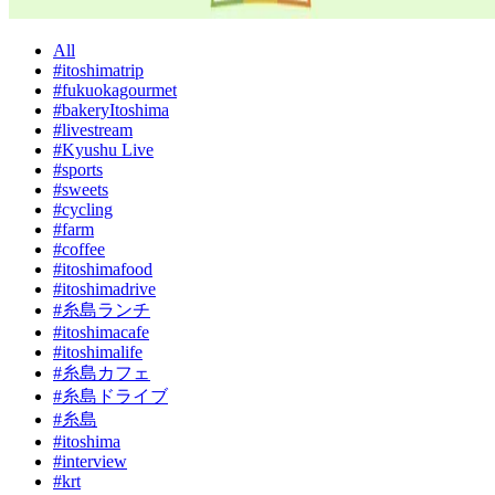
All
#itoshimatrip
#fukuokagourmet
#bakeryItoshima
#livestream
#Kyushu Live
#sports
#sweets
#cycling
#farm
#coffee
#itoshimafood
#itoshimadrive
#糸島ランチ
#itoshimacafe
#itoshimalife
#糸島カフェ
#糸島ドライブ
#糸島
#itoshima
#interview
#krt