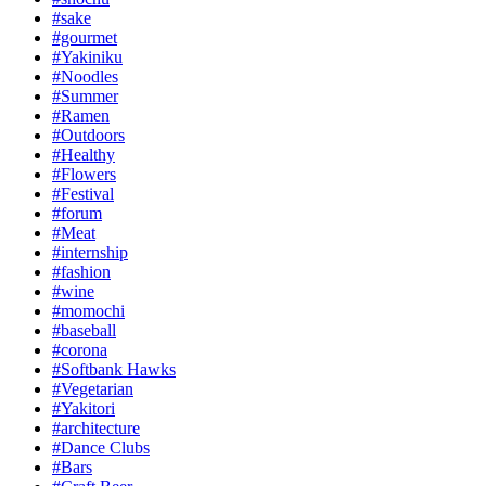
#sake
#gourmet
#Yakiniku
#Noodles
#Summer
#Ramen
#Outdoors
#Healthy
#Flowers
#Festival
#forum
#Meat
#internship
#fashion
#wine
#momochi
#baseball
#corona
#Softbank Hawks
#Vegetarian
#Yakitori
#architecture
#Dance Clubs
#Bars