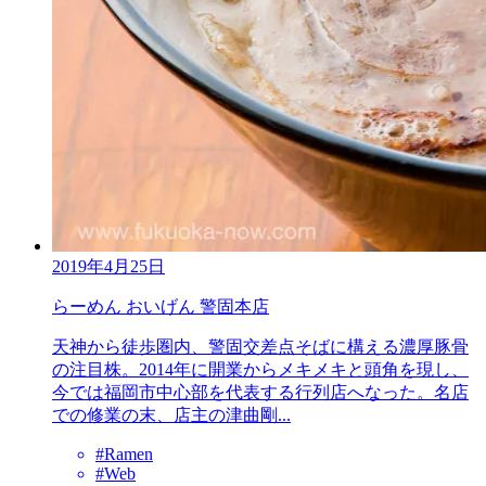
2019年4月25日
らーめん おいげん 警固本店
天神から徒歩圏内、警固交差点そばに構える濃厚豚骨
の注目株。2014年に開業からメキメキと頭角を現し、
今では福岡市中心部を代表する行列店へなった。名店
での修業の末、店主の津曲剛...
#Ramen
#Web