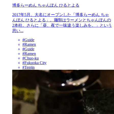
博多らーめん ちゃんぽん ひるとよる
2017年5月、大名にオープンした「博多らーめん ちゃ
んぽん ひるとよる」。麺類はラーメンとちゃんぽんの
2本柱。さらに「昼、夜で一味違う楽しみを。」という
思い...
#Guide
#Ramen
#Guide
#Ramen
#Chuo-ku
#Fukuoka City
#Tenjin