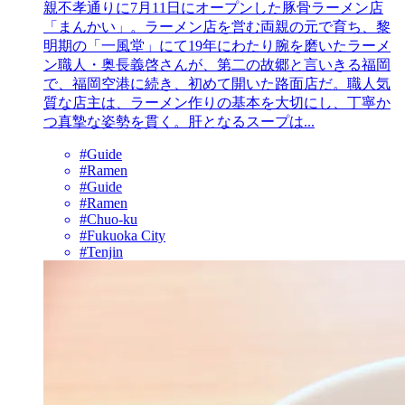
親不孝通りに7月11日にオープンした豚骨ラーメン店
「まんかい」。ラーメン店を営む両親の元で育ち、黎
明期の「一風堂」にて19年にわたり腕を磨いたラーメ
ン職人・奥長義啓さんが、第二の故郷と言いきる福岡
で、福岡空港に続き、初めて開いた路面店だ。職人気
質な店主は、ラーメン作りの基本を大切にし、丁寧か
つ真摯な姿勢を貫く。肝となるスープは...
#Guide
#Ramen
#Guide
#Ramen
#Chuo-ku
#Fukuoka City
#Tenjin