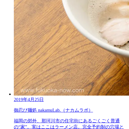
2019年4月25日
御忍び麺処 nakamuLab.（ナカムラボ）
福岡の郊外、那珂川市の住宅街にあるごくごく普通
の“家”。実はここはラーメン店。完全予約制の穴場と