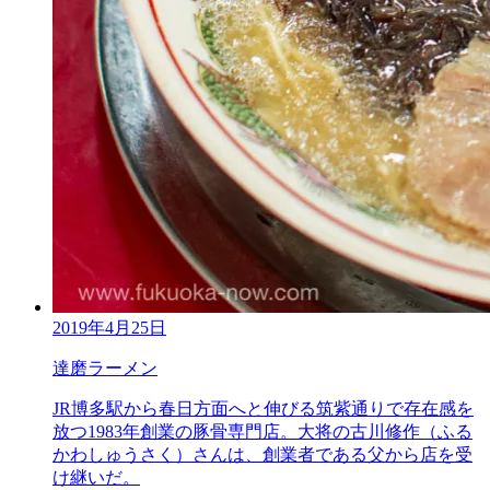
2019年4月25日
達磨ラーメン
JR博多駅から春日方面へと伸びる筑紫通りで存在感を
放つ1983年創業の豚骨専門店。大将の古川修作（ふる
かわしゅうさく）さんは、創業者である父から店を受
け継いだ。