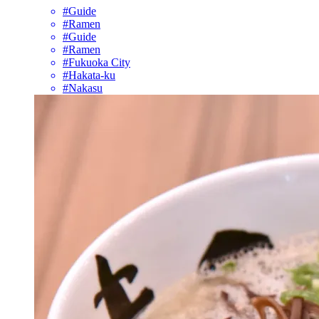
#Guide
#Ramen
#Guide
#Ramen
#Fukuoka City
#Hakata-ku
#Nakasu