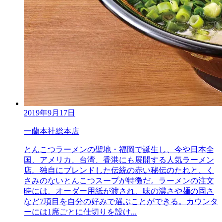
2019年9月17日
一蘭本社総本店
とんこつラーメンの聖地・福岡で誕生し、今や日本全
国、アメリカ、台湾、香港にも展開する人気ラーメン
店。独自にブレンドした伝統の赤い秘伝のたれと、く
さみのないとんこつスープが特徴だ。ラーメンの注文
時には、オーダー用紙が渡され、味の濃さや麺の固さ
など7項目を自分の好みで選ぶことができる。カウンタ
ーには1席ごとに仕切りを設け...