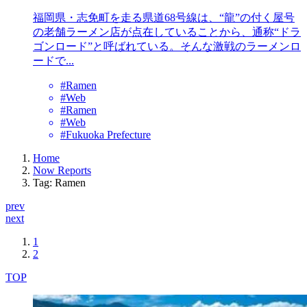
福岡県・志免町を走る県道68号線は、“龍”の付く屋号
の老舗ラーメン店が点在していることから、通称“ドラ
ゴンロード”と呼ばれている。そんな激戦のラーメンロ
ードで...
#Ramen
#Web
#Ramen
#Web
#Fukuoka Prefecture
Home
Now Reports
Tag: Ramen
prev
next
1
2
TOP