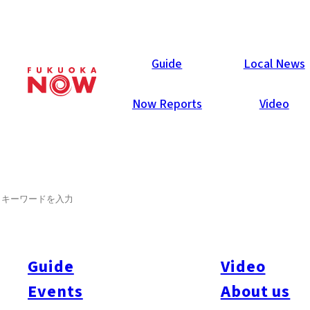
Now Reports
Guide
Local News
Now Reports
Video
2024年3月26日
Food & Drink
Saga Prefecture
SEARCH
食材の宝庫、佐賀は器にもこ
だわる
Guide
Video
食材の宝庫、佐賀特集。お野菜、豆、と続く第三弾は「焼きも
の」にスポットを当てます。もちろん、共通点はプラントベー
Events
About us
ス。植物性の食べ物をカジュアルに楽しんだり、一緒に器も楽