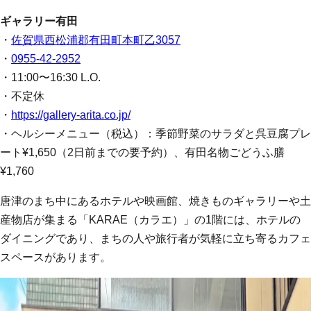
ギャラリー有田
・
佐賀県西松浦郡有田町本町乙3057
・
0955-42-2952
・11:00〜16:30 L.O.
・不定休
・
https://gallery-arita.co.jp/
・ヘルシーメニュー（税込）：季節野菜のサラダと呉豆腐プレ
ート¥1,650（2日前までの要予約）、有田名物ごどうふ膳
¥1,760
唐津のまち中にあるホテルや映画館、焼きものギャラリーや土
産物店が集まる「KARAE（カラエ）」の1階には、ホテルの
ダイニングであり、まちの人や旅行者が気軽に立ち寄るカフェ
スペースがあります。