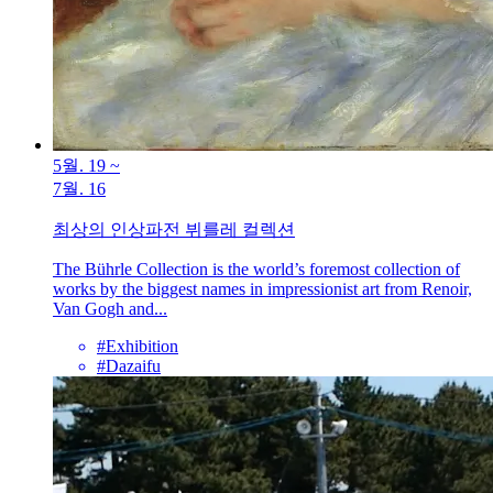
5월. 19
~
7월. 16
최상의 인상파전 뷔를레 컬렉션
The Bührle Collection is the world’s foremost collection of
works by the biggest names in impressionist art from Renoir,
Van Gogh and...
#Exhibition
#Dazaifu