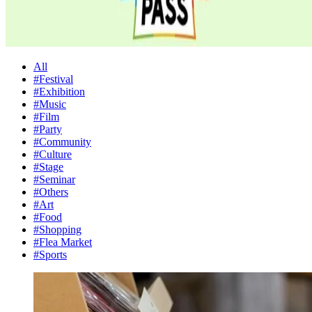
All
#Festival
#Exhibition
#Music
#Film
#Party
#Community
#Culture
#Stage
#Seminar
#Others
#Art
#Food
#Shopping
#Flea Market
#Sports