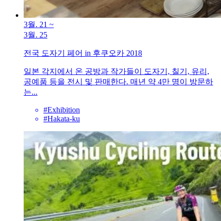
3월. 21
~
3월. 25
전국 도자기 페어 in 후쿠오카 2018
일본 각지에서 온 공방과 작가들이 도자기, 칠기, 유리,
공예품 등을 전시 및 판매한다. 매년 약 4만 명이 방문하
는...
#Exhibition
#Hakata-ku