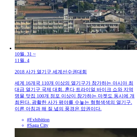
10월. 31
~
11월. 4
2018 사가 열기구 세계선수권대회
세계 16개국 110개 이상의 열기구가 참가하는 아시아 최
대급 열기구 국제 대회. 혼다 트라이얼 바이크 쇼와 지역
명물 맛집 100개 점포 이상이 참가하는 마켓도 동시에 개
최된다. 광활한 사가 평야를 수놓는 형형색색의 열기구.
이른 아침과 해 질 녘의 풍경은 압권이다.
#Exhibition
#Saga City