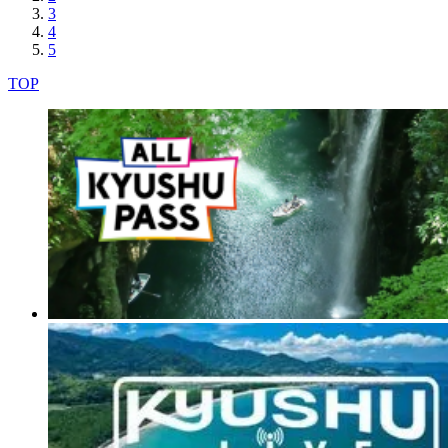
3
4
5
TOP