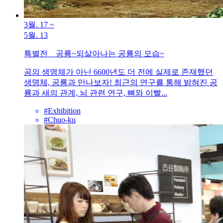
3월. 17
~
5월. 13
특별전 공룡~되살아나는 공룡의 모습~
공의 생명체가 아닌 6600년도 더 전에 실제로 존재했던
생명체, 공룡과 만나보자! 최근의 연구를 통해 밝혀진 공
룡과 새의 관계, 뇌 관련 연구, 뼈와 이빨...
#Exhibition
#Chuo-ku