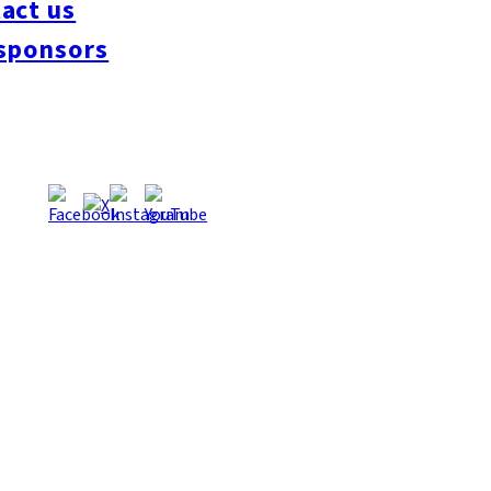
act us
#interview
#krt
#Canada Day
#discussion
#expats
#Community
#roundtable
sponsors
oeseipan
#糸島ベーカリー
#糸島グルメ
#福岡グルメ
#Yamakasa
#Burgers
es
#Summer
#Ramen
#Outdoors
#Healthy
#Flowers
#Festival
#forum
#Mea
#Yakitori
#architecture
#Dance Clubs
#Bars
#Craft Beer
#Pubs
#Buffet
#Piz