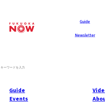
Now Reports
Guide
Newsletter
SEARCH
Guide
Vide
Events
Abou
All
#itoshimatrip
#fukuokagourmet
#bakeryItoshima
#livestream
#Kyushu L