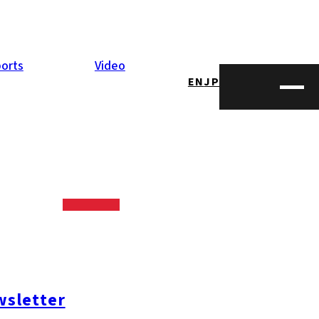
orts
Video
EN
JP
sletter
#糸島ランチ