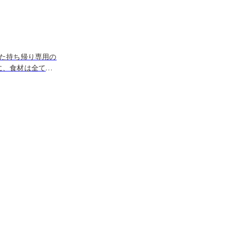
た持ち帰り専用の
に、食材は全て旬