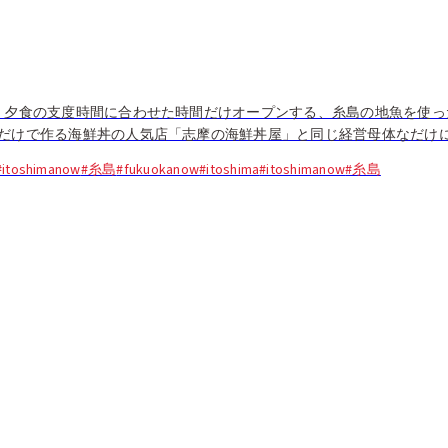
、夕食の支度時間に合わせた時間だけオープンする、糸島の地魚を使っ
だけで作る海鮮丼の人気店「志摩の海鮮丼屋」と同じ経営母体なだけ
#itoshimanow
#糸島
#fukuokanow
#itoshima
#itoshimanow
#糸島