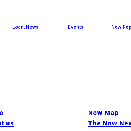
Local News
Events
Now Rep
o
Now Map
t us
The Now New
ive
#sports
#sweets
#cycling
#farm
#coffee
#itoshimafood
#itoshimadrive