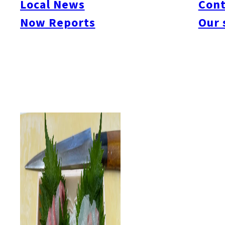
Local News
Cont
#itoshimacafe
#itoshimalife
#糸島カフェ
#糸島ドライブ
#糸島
#itoshima
Now Reports
Our 
#itoshimanow
#canada
#itoshimalunch
#itoshima lunch
#fukuokanow
#okuz
#Guide
#travel
#Fukuoka Topics
#shochu
#sake
#gourmet
#Yakiniku
#Noodl
#fashion
#wine
#momochi
#baseball
#corona
#Softbank Hawks
#Vegetarian
#Local