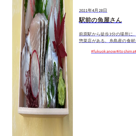
2021年4月28日
駅前の魚屋さん
前原駅から徒歩3分の場所に
惣菜店がある。糸島産の食材
の糸島産にこだわる...
#fukuokanow
#itoshima