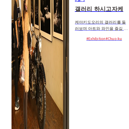
갤러리 하시고자케
케야키도오리의 갤러리를 둘
러보며 아트와 와인을 즐길 수
있는 갤러리 하시고자케. 와인
#Exhibition
#Chuo-ku
외에 맥주와 소프트드링크도
있다...