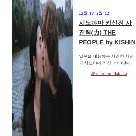
12월. 18
~
2월. 12
시노야마 키신전 사
진력(力) THE
PEOPLE by KISHIN
일본을 대표하는 저명한 사진
가 시노야마 키신. 1950년대 후
반부터 지금에 이르기까지 시
#Exhibition
#Nakasu
대를 비추는 거울로서 최전선
에서 활약해온 그의 작품 중 배
우...