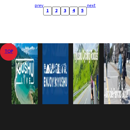
prev
next
1
2
3
4
5
TOP