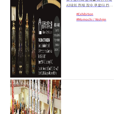
시대의 천재 장수 쿠로다 칸베
의 갑옷 등 역대 후쿠오카 번주
#Exhibition
와 관련 있는 도검 및 갑옷 약
#Momochi / Nishijin
40점이 총출동. 전투의 도구이
면서도...