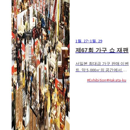
1월. 27
~
1월. 29
제67회 가구 쇼 재팬
서일본 최대급 가구 판매 이벤
트. 약 5,000㎡의 공간에서 전
국의 가구 제조업체 약 70개사
#Exhibition
#Hakata-ku
의 협찬으로 모인...