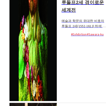
루돌프2세 경이로운
세계전
예술과 학문의 위대한 비호자
루돌프 2세(1552-1612) 하에 꽃
피운 아름다움과 독특함이 공
#Exhibition
#Sawara-ku
존하면...