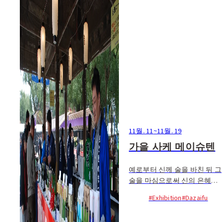
11월. 11
~
11월. 19
가을 사케 메이슈텐
예로부터 신께 술을 바친 뒤 그
술을 마심으로써 신의 은혜를
구해왔던 전통에 따라 3월과
#Exhibition
#Dazaifu
11월에 후쿠오카현 내의 주조
장은 술을 바친다. 이에 맞...