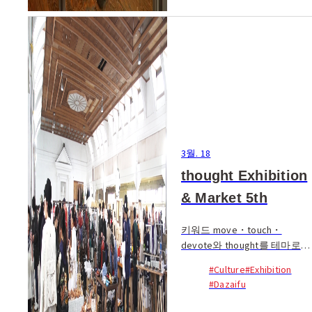
3월. 18
thought Exhibition
& Market 5th
키워드 move・touch・
devote와 thought를 테마로
한 새로운 문화 교류의 장
#Culture
#Exhibition
‘thought’.
#Dazaifu