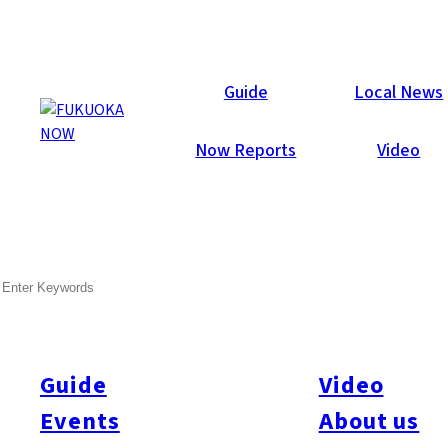
Events
Guide
Local News
Now Reports
Video
SEARCH
Guide
Video
Events
About us
All
#Festival
#Exhibition
#Music
#Film
#Party
#Community
#Culture
#Stage