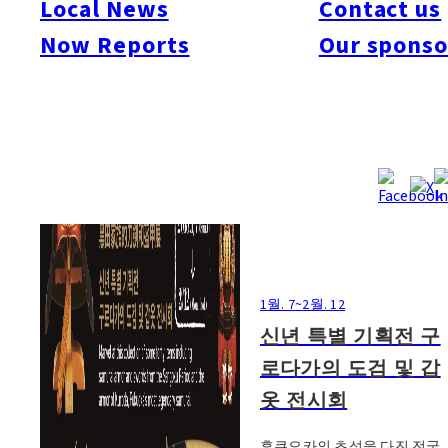
Local News
Contact us
#Seminar
#Others
#Art
#Food
#Shopping
#Flea Market
#Sports
Now Reports
Our sponso
1월. 7
~
2월. 12
신년 특별 기획전 구
로다가의 도검 및 갑
옷 전시회
후쿠오카의 초석을 다진 전국