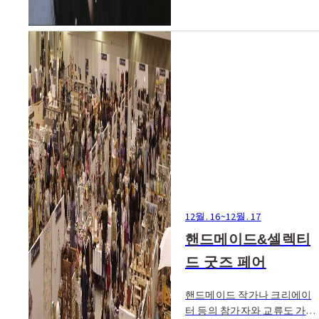
12월. 16
~
12월. 17
핸드메이드&셀렉티
드 굿즈 페어
핸드메이드 작가나 크리에이
터 등의 참가자와 교류도 가능