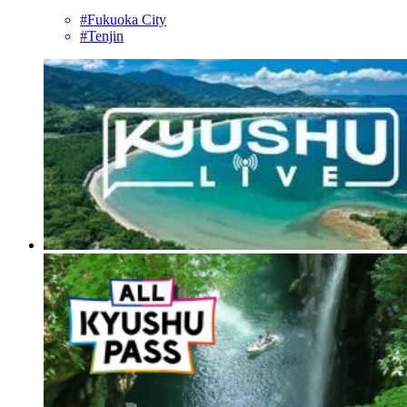
#Fukuoka City
#Tenjin