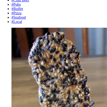
#Craft Beer
#Pubs
#Buffet
#Pizza
#Seafood
#Local