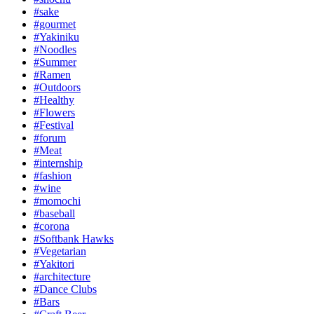
#sake
#gourmet
#Yakiniku
#Noodles
#Summer
#Ramen
#Outdoors
#Healthy
#Flowers
#Festival
#forum
#Meat
#internship
#fashion
#wine
#momochi
#baseball
#corona
#Softbank Hawks
#Vegetarian
#Yakitori
#architecture
#Dance Clubs
#Bars