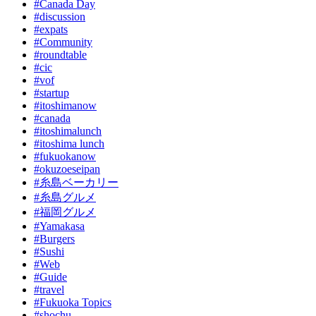
#Canada Day
#discussion
#expats
#Community
#roundtable
#cic
#vof
#startup
#itoshimanow
#canada
#itoshimalunch
#itoshima lunch
#fukuokanow
#okuzoeseipan
#糸島ベーカリー
#糸島グルメ
#福岡グルメ
#Yamakasa
#Burgers
#Sushi
#Web
#Guide
#travel
#Fukuoka Topics
#shochu