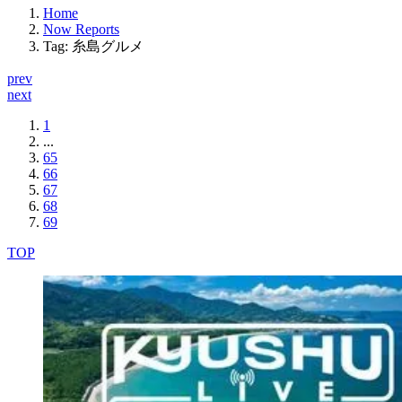
Home
Now Reports
Tag: 糸島グルメ
prev
next
1
...
65
66
67
68
69
TOP