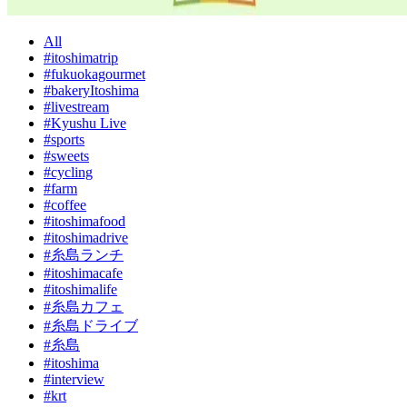
All
#itoshimatrip
#fukuokagourmet
#bakeryItoshima
#livestream
#Kyushu Live
#sports
#sweets
#cycling
#farm
#coffee
#itoshimafood
#itoshimadrive
#糸島ランチ
#itoshimacafe
#itoshimalife
#糸島カフェ
#糸島ドライブ
#糸島
#itoshima
#interview
#krt