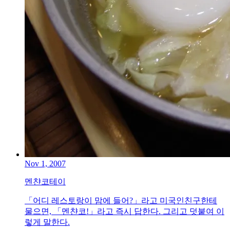
Nov 1, 2007
멘챤코테이
「어디 레스토랑이 맘에 들어?」라고 미국인친구한테
물으면, 「멘챤코!」라고 즉시 답한다. 그리고 덧붙여 이
렇게 말한다.