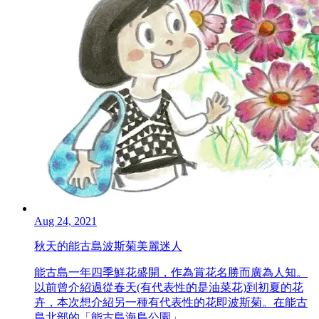
Aug 24, 2021
秋天的能古島波斯菊美麗迷人
能古島一年四季鮮花盛開，作為賞花名勝而廣為人知。
以前曾介紹過從春天(有代表性的是油菜花)到初夏的花
卉，本次想介紹另一種有代表性的花即波斯菊。在能古
島北部的「能古島海島公園」，...