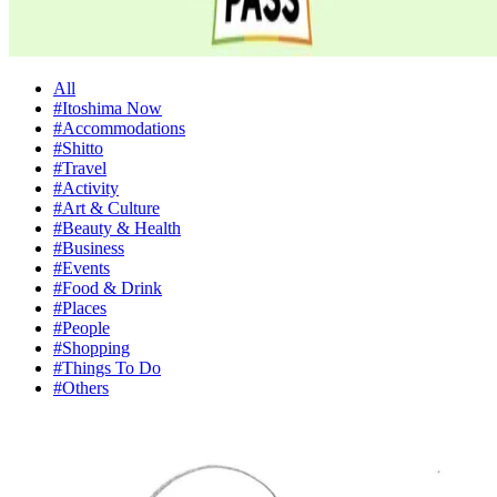
All
#Itoshima Now
#Accommodations
#Shitto
#Travel
#Activity
#Art & Culture
#Beauty & Health
#Business
#Events
#Food & Drink
#Places
#People
#Shopping
#Things To Do
#Others