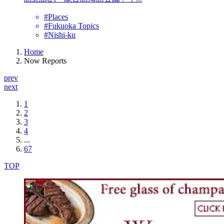
#Places
#Fukuoka Topics
#Nishi-ku
Home
Now Reports
prev
next
1
2
3
4
...
67
TOP