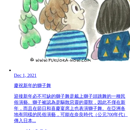
Dec 1, 2021
慶祝新年的獅子舞
迎接新年必不可缺的獅子舞是戴上獅子頭跳舞的一種民
俗演藝。獅子被認為是驅散惡靈的靈獸，因此不僅在新
年，而且在節日和喜慶宴席上也表演獅子舞。在亞洲各
地有同樣的民俗演藝，可能在奈良時代（公元700年代）
傳入日本...