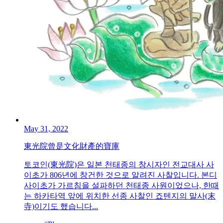
May 31, 2022
東光院曾是文化財產的寶庫
토코인(東光院)은 일본 천태종의 창시자인 전교대사 사
이초가 806년에 창건한 것으로 알려진 사찰입니다. 본디
사이초가 가르침을 설파하던 천태종 사원이었으나, 한때
는 하카타역 앞에 위치한 선종 사찰인 죠텐지의 말사(末
寺)이기도 했습니다...