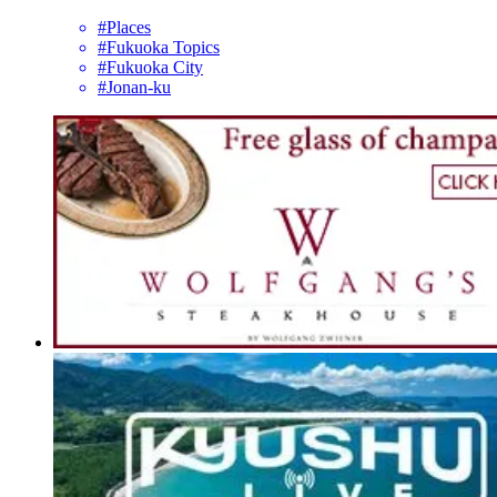
#Places
#Fukuoka Topics
#Fukuoka City
#Jonan-ku