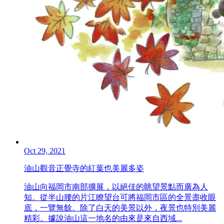
Oct 29, 2021
油山觀音正覺寺的紅葉也美麗多姿
油山向福岡市南部擴展，以絕佳的眺望景點而廣為人
知。從半山腰的片江瞭望台可將福岡市區的全景盡收眼
底，一覽無餘。除了白天的美景以外，夜景也特別美麗
精彩。據說油山這一地名的由來是來自西域...