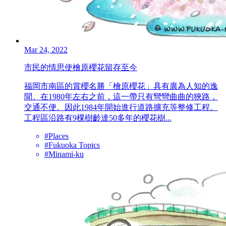
Mar 24, 2022
市民的情思使檜原櫻花留存至今
福岡市南區的賞櫻名勝「檜原櫻花」具有廣為人知的逸
聞。在1980年左右之前，這一帶只有彎彎曲曲的狹路，
交通不便。因此1984年開始進行道路擴充等整修工程。
工程區沿路有9棵樹齡達50多年的櫻花樹...
#Places
#Fukuoka Topics
#Minami-ku