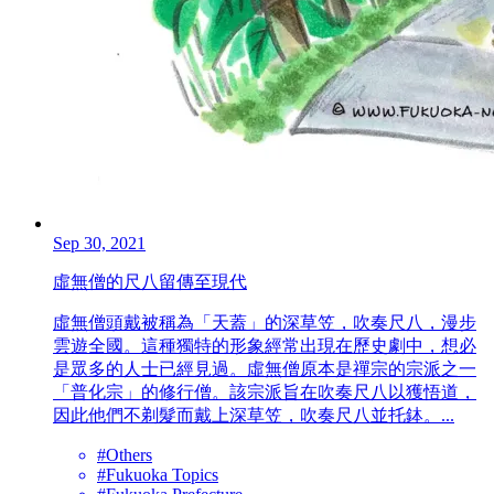
Sep 30, 2021
虛無僧的尺八留傳至現代
虛無僧頭戴被稱為「天蓋」的深草笠，吹奏尺八，漫步
雲遊全國。這種獨特的形象經常出現在歷史劇中，想必
是眾多的人士已經見過。虛無僧原本是禪宗的宗派之一
「普化宗」的修行僧。該宗派旨在吹奏尺八以獲悟道，
因此他們不剃髮而戴上深草笠，吹奏尺八並托鉢。...
#Others
#Fukuoka Topics