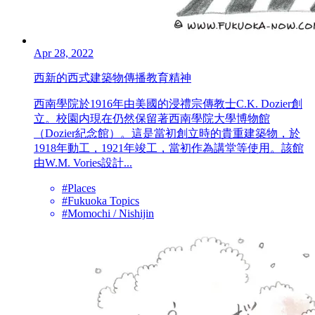
Apr 28, 2022
西新的西式建築物傳播教育精神
西南學院於1916年由美國的浸禮宗傳教士C.K. Dozier創
立。校園内現在仍然保留著西南學院大學博物館
（Dozier紀念館）。這是當初創立時的貴重建築物，於
1918年動工，1921年竣工，當初作為講堂等使用。該館
由W.M. Vories設計...
#Places
#Fukuoka Topics
#Momochi / Nishijin