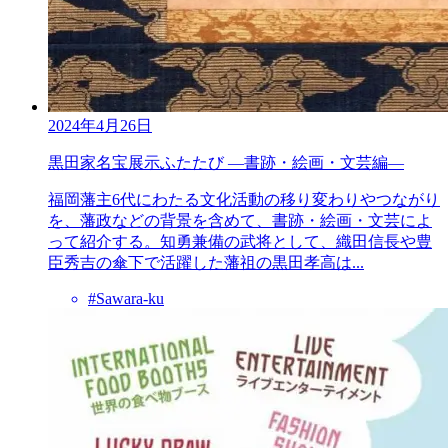
2024年4月26日
黒田家名宝展示ふたたび ―書跡・絵画・文芸編―
福岡藩主6代にわたる文化活動の移り変わりやつながり
を、藩政などの背景を含めて、書跡・絵画・文芸によ
って紹介する。知勇兼備の武将として、織田信長や豊
臣秀吉の傘下で活躍した藩祖の黒田孝高は...
#Sawara-ku