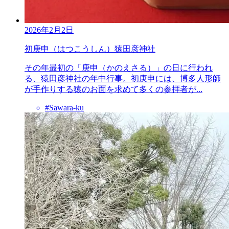
2026年2月2日
初庚申（はつこうしん）猿田彦神社
その年最初の「庚申（かのえさる）」の日に行われ
る、猿田彦神社の年中行事。初庚申には、博多人形師
が手作りする猿のお面を求めて多くの参拝者が...
#Sawara-ku