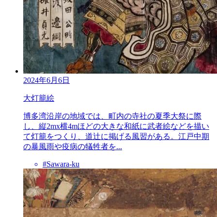
2024年6月6日
大灯籠絵
博多湾沿岸の地域では、町内の寺社の夏季大祭に際
し、縦2mx横4mほどの大きな和紙に武者絵などを描い
て灯籠をつくり、道辻に掲げる風習がある。江戸中期
の暴風雨や疫病の犠牲者を...
#Sawara-ku