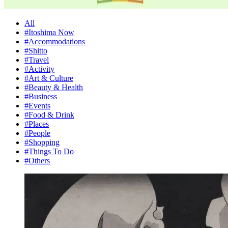
All
#Itoshima Now
#Accommodations
#Shitto
#Travel
#Activity
#Art & Culture
#Beauty & Health
#Business
#Events
#Food & Drink
#Places
#People
#Shopping
#Things To Do
#Others