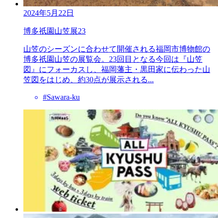
2024年5月22日
博多祇園山笠展23
山笠のシーズンに合わせて開催される福岡市博物館の
博多祇園山笠の展覧会。23回目となる今回は『山笠
図』にフォーカスし、福岡藩主・黒田家に伝わった山
笠図をはじめ、約30点が展示される...
#Sawara-ku