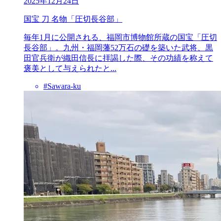
2025年12月24日
国宝 刀 名物「圧切長谷部」
毎年1月に公開される、福岡市博物館所蔵の国宝「圧切
長谷部」。九州・福岡藩52万石の礎を築いた武将、黒
田官兵衛が織田信長に拝謁した際、その功績を称えて
褒美として与えられたと...
#Sawara-ku