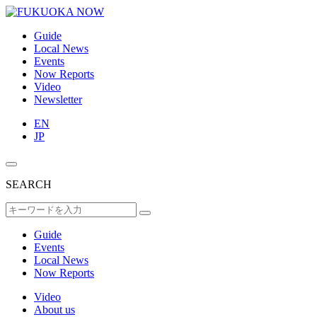
Guide
Local News
Events
Now Reports
Video
Newsletter
EN
JP
SEARCH
Guide
Events
Local News
Now Reports
Video
About us