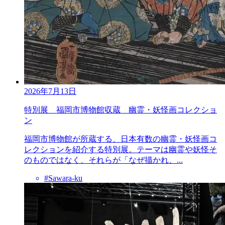
2026年7月13日
特別展 福岡市博物館収蔵 幽霊・妖怪画コレクショ
ン
福岡市博物館が所蔵する、日本有数の幽霊・妖怪画コ
レクションを紹介する特別展。テーマは幽霊や妖怪そ
のものではなく、それらが「なぜ描かれ、...
#Sawara-ku