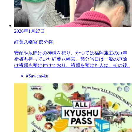
2026年1月27日
紅葉八幡宮 節分祭
安産や厄除けの神様を祀り、かつては福岡藩主の厄年
祈祷も担っていた紅葉八幡宮。節分当日は一般の厄除
け祈願も受け付けており、祈願を受けた人は、その後..
#Sawara-ku