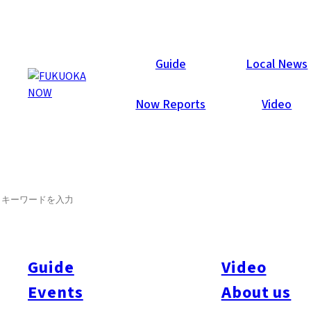
Now Reports
Guide
Local News
Now Reports
Video
2020年11月18日
SEARCH
Activity
Food & Drink
Things To Do
Travel
Nagasaki Prefecture
Go to GOTO!! 五島にGO！
福岡から直行便でわずか40分。自然豊かで、ゆっくりとした
Guide
Video
時間が流れる離島にあるまち、五島市に行ってきた。
福岡にも美しい自然は多いが、多くの面積が国立公園に指定さ
Events
About us
れる五島市の福江島。五島列島の中では最大の面積326.34km²