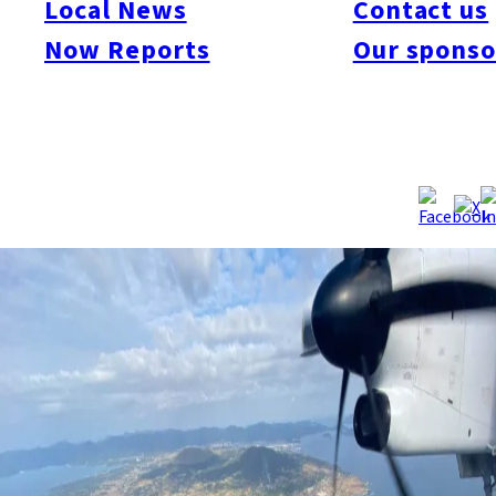
Local News
Contact us
で、日本国内では11番目に大きい島。福岡市（343.46km²）と
Now Reports
Our sponso
ほぼ変わらない大きさだ。