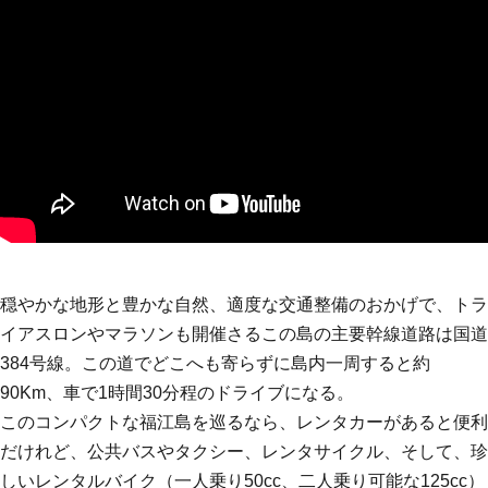
穏やかな地形と豊かな自然、適度な交通整備のおかげで、トラ
イアスロンやマラソンも開催さるこの島の主要幹線道路は国道
384号線。この道でどこへも寄らずに島内一周すると約
90Km、車で1時間30分程のドライブになる。
このコンパクトな福江島を巡るなら、レンタカーがあると便利
だけれど、公共バスやタクシー、レンタサイクル、そして、珍
しいレンタルバイク（一人乗り50cc、二人乗り可能な125cc）