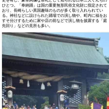
史を有し、豪華絢爛な祭礼として知られる日本三大くんちの
ひとつ。「奉納踊」は国の重要無形民俗文化財に指定されて
おり、長崎らしい異国趣味のものが多く取り入れられてい
る。神社などに設けられた踊場での演し物や、町内に福をお
すそ分けするために家や店の前などで演し物を披露する「庭
先回り」などの見所も多い。