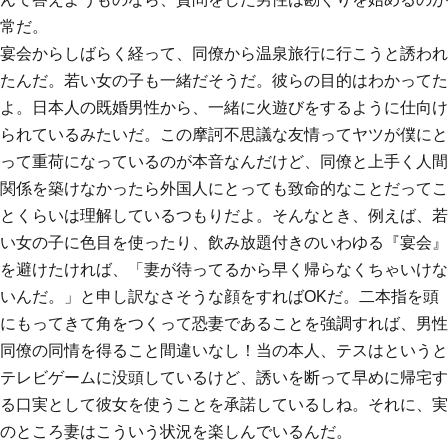
常だ。
宴会からしばらく経って、同僚から温泉旅行に行こうと誘われ
たんだ。若い女の子も一緒だそうだ。彼らの目的はわかってた
よ。日本人の既婚男性から、一緒に火遊びをするように仕向け
られているみたいだ。この摩訶不思議な友情ってヤツが僕にと
って重荷になっているのが本音なんだけど、同僚と上手く人間
関係を築けなかったら外国人にとっても致命的なことだってこ
とくらいは理解しているつもりだよ。そんなとき、例えば、若
い女の子に色目を使ったり、飲み放題付きのいわゆる『宴会』
を避けたければ、「妻が待ってるから早く帰らなくちゃいけな
いんだ。」と申し訳なさそうな顔をすればOKだ。二本指を頭
にもってきて角をつくって恐妻であることを強調すれば、男性
同僚の同情を得ること間違いなし！当の本人、テスはというと
テレビゲームに没頭しているけど、誘いを断って早めに帰宅す
る口実として彼女を使うことを承諾しているしね。それに、実
のところ妻はこういう状況を楽しんでいるんだ。