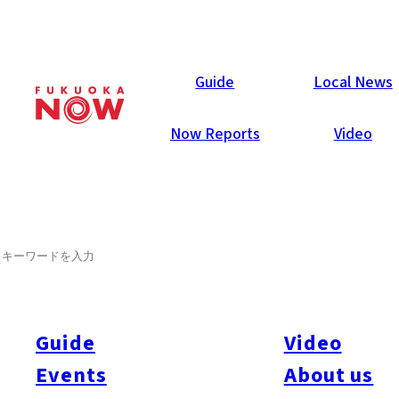
Now Reports
Guide
Local News
Now Reports
Video
2009年6月1日
Others
Fukuoka City
SEARCH
外国人の妻ですが、それが何
か？
Guide
Video
高校で働き始めてすぐのとある夕方、同僚の50歳近くの日本
人教師が何度か咳払いをしながら僕に尋ねてきた。「えーっ
Events
About us
と、ところでスコット先生は今晩の宴会に参加しますか？」