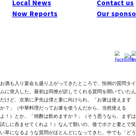
Local News
Contact us
「もちろんです。いったん家に戻ってから来る予定です。」
Now Reports
Our sponso
「奥さんも連れて来るんですよね？会うのが楽しみですね。」
居酒屋に僕と妻が着くなり、宴会に参加していた同僚たちの視
線は僕らに釘付けになった。「皆さんこんばんは。妻のテスで
す。」ブロンドヘアで青い瞳の妻を紹介すると、事務の女性た
ちは視線を交わし合いながら大ハシャギ。他の同僚も以前に妻
に会ったことがある2人を除くと、みんな私たちに興味津々の
ようだっだ。
お酒も入り宴会も盛り上がってきたところで、恒例の質問タイ
ムに突入した。最初は同僚が訳してくれる質問を聞いていたん
だけど、次第に矛先は僕と妻に向けられ、「お箸は使えます
か？」（中華料理だってお箸を使うんだから、当然使える
よ！）とか、「焼酎は飲めますか？」（そう思うなら、まずは
試しに呑ませてくれよ！）なんて類いの、後でボクと妻とで笑
い草になるような質問がほとんどになってきた。中でも「どう