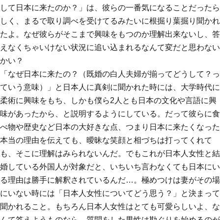
して日本に来たのか？」は、彼らの一番気になることだったら
しく、まるで取り調べを受けてるみたいに根掘り葉掘り聞かれ
たよ。なぜ彼らがそこまで興味をもつのか理解出来ないし、答
えなくちゃいけない状況に追い込まれるなんて変だと思わない
かい？
「なぜ日本に来たの？（既婚の白人夫婦が揃ってどうして？っ
ていう意味）」と日本人に真剣に聞かれた時には、大学時代に
柔術に興味をもち、しかも僕ら2人とも日本の文化や言語に興
味があったから、と説明するようにしている。だって彼らに食
べ物や歴史など日本の大好きな点、つまり日本に来たくなった
本当の理由を伝えても、曖昧な笑顔と相づちは打ってくれて
も、そこに理解はみられないんだ。でもこれが日本人女性と結
婚している外国人が対象だと、いちいち言わなくても日本にい
る理由は勝手に解釈されているんだ…。極めつけは妻がその場
にいない時には「日本人女性についてどう思う？」と決まって
聞かれること。もちろん日本人女性はとても可愛らしいよ、な
んて答えようものなら、質問をした男性は勘ぐりを始めるのが