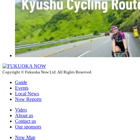
Copyright © Fukuoka Now Ltd. All Rights Reserved.
Guide
Events
Local News
Now Reports
Video
About us
Contact us
Our sponsors
Now Map