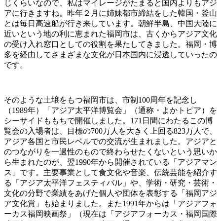
じくらいなので、私はマイレージがたまると国内よりもアジ
アに行きますね。昨年２月に姉妹都市締結をした韓国・釜山
とは毎日高速船が行き来しています。朝鮮半島、中国大陸に
近いという地の利に恵まれた福岡市は、古くからアジア文化
の受け入れ窓口としての役割を果たしてきました。福岡・博
多を経由してさまざまな文化が日本国内に浸透していったの
です。
そのような土壌をもつ福岡市は、市制100周年を記念し
（1989年）「アジア太平洋博覧会」（通称・よかトピア）を
シーサイドももちで開催しました。171日間にわたるこの博
覧会の入場者は、目標の700万人を大きく上回る823万人で、
アジア各国と市民レベルでの交流が生まれました。アジアと
のつながりを一過性のもので終わらせたくないという思いか
ら生まれたのが、翌1990年から開催されている「アジアマン
ス」です。主要事業として食文化や音楽、伝統芸能を紹介す
る「アジア太平洋フェスティバル」や、学術・研究・芸術・
文化の分野で業績をあげた個人や団体を表彰する「福岡アジ
ア文化賞」も始まりました。また1991年からは「アジアフォ
ーカス福岡映画祭」（現在は「アジアフォーカス・福岡国際