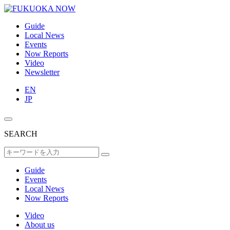
Guide
Local News
Events
Now Reports
Video
Newsletter
EN
JP
SEARCH
Guide
Events
Local News
Now Reports
Video
About us