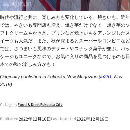
時代や流行と共に、楽しみ方も変化している、焼きいも。近年
では、やきいも専門店も増え、焼き芋だけでなく、焼き芋のソ
フトクリームやかき氷、プリンなど焼きいもをアレンジしたス
イーツも人気だ。また、秋が深まるとスーパーやコンビニなど
では、さつまいも風味のデザートやスナック菓子が並ぶ。パッ
ケージもユニークなので、お気に入りの商品を見つけるのも日
本での秋の楽しみ方かも！
Originally published in Fukuoka Now Magazine (
fn251
, Nov.
2019)
Category
Food & Drink
Fukuoka City
2022年12月16日
2022年12月16日
Published
Last Updated