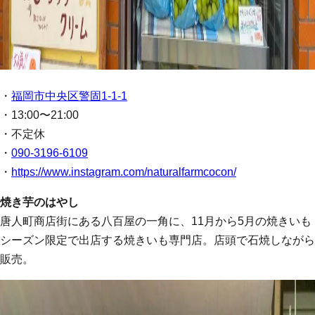
・
福岡市中央区警固1-1-1
・13:00〜21:00
・不定休
・
090-3196-6109
・
https://www.instagram.com/naturalfarmcocon/
焼き芋のはやし
唐人町商店街にある八百屋の一角に、11月から5月の焼きいも
シーズン限定で出店する焼きいも専門店。店頭で石焼しながら
販売。