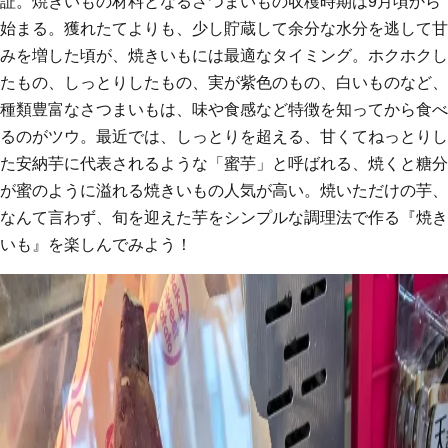
証。焼きいもの材料となるさつまいもの収穫時期は9月頃から
始まる。獲れたてよりも、少し貯蔵して余分な水分を逃して甘
みを増した頃が、焼きいもには最適なタイミング。ホクホクし
たもの、しっとりしたもの、実が紫色のもの、白いものなど、
種類豊富なさつまいもは、味や食感など特徴を知ってから食べ
るのがツウ。最近では、しっとりを超える、甘くてねっとりし
た安納芋に代表されるような「蜜芋」と呼ばれる、焼くと糖分
が蜜のように溢れる焼きいもの人気が高い。焼いただけの芋、
なんて言わず、旬を迎えた芋をシンプルな調理法で作る『焼き
いも』を楽しんでみよう！