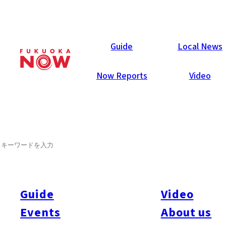
Now Reports
Guide
Local News
Now Reports
Video
2022年12月16日
Food & Drink
Fukuoka City
SEARCH
ほくほく 焼き芋
Guide
Video
Events
About us