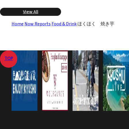
View All
Home
Now Reports
Food & Drink
ほくほく 焼き芋
TOP