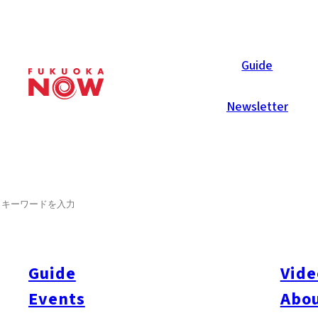
Now Reports
Guide
Newsletter
2009年2月1日
Others
Fukuoka City
SEARCH
ゲイジン*がみた福岡の同性愛
外国人同性愛者
Guide
Vide
レズビアンコミュニティ
Events
Abou
2003 年1月号の特集で多くの反響をよんだ『福岡のゲイ事
歴の長いマリーがレポート。仲間を求める人、新たな出会いを