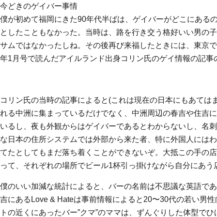
今どきのゲイバー事情
僕が初めて福岡にきた90年代半ばは、ゲイバーがどこにある
としたこともなかった。当時は、路を行き交う格好いい男の子
サムではなかったしね。その後再び来福したときには、東京での
年1月号で読んだアイルランド出身コリン氏のゲイ情報の記事
コリン氏の当時の記事によると(これは現在の日本にもあては
れる中洲に集まっているだけでなく、中洲周辺の春吉や住吉に
いるし、夜も外観からはゲイバーであるとわからないし、名刺
な日本の住所システムでは外部から来た者、特に外国人にはわ
てたとしてもまだ落ち着くことができないぞ。大抵この手の店
って、それぞれの場所でビール1杯引っ掛けながら自分にあう
僕のいい加減な統計によると、バーの名前は不思議な英語であ
吉にあるLove & Hateは事前情報によると20〜30代の
トの近くにあったバー”クマ”のママは、ずんぐりした体型で