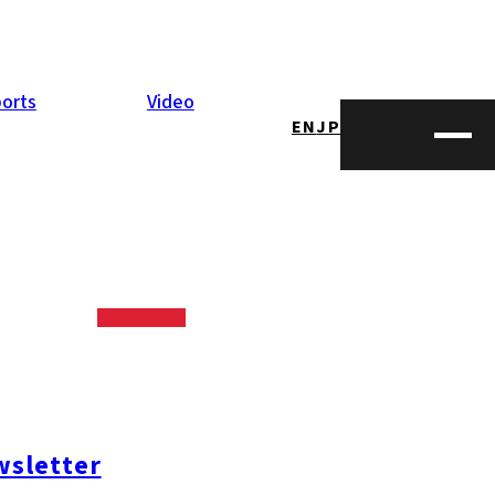
orts
Video
EN
JP
sletter
アン事情を在福
詰まった福岡の