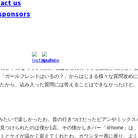
act us
sponsors
いるらしい。3年ほどのブランクをおいていた私だけど、またあ
めて日本に来た当時は、インターネットもあまり一般的ではな
入りのバーを見つけてからは数カ月間ほど足繁く通いつめたわ
な事件が、私が後に小さなレズビアンコミュニティをつくるき
ンに夢中になっていたわ。私はどこに行っても歓迎されたし、
「ガールフレンドはいるの？」からはじまる様々な質問攻めに
たから、込み入った質問には答えることはできなかったけど。
”みたいで楽しかったわ。昔の行きつけだったビアンやミックス
見つけられたのは僅か1店。その懐かしきバー「＠home」は
ミとケイが温かく迎えてくれたわ。カウンター席に座り、よく