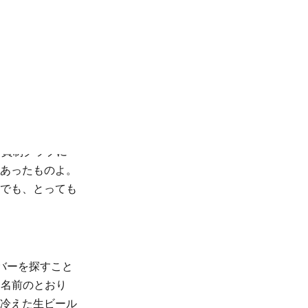
の愛しいレズビ
くて、ゲイコミ
ねー。そしてあ
っかけとなった
会員制クラブに
あったものよ。
でも、とっても
バーを探すこと
、名前のとおり
冷えた生ビール