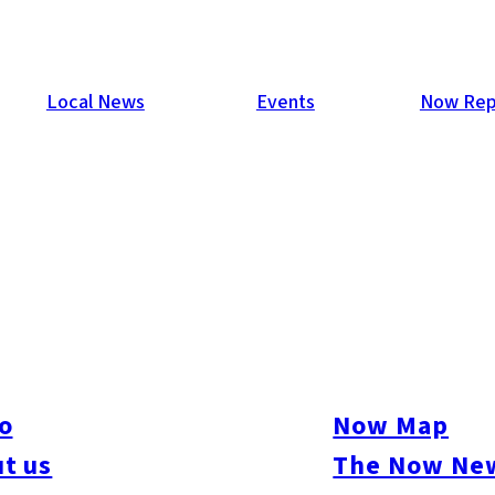
Local News
Events
Now Rep
事情
o
Now Map
t us
The Now New
情』。2回目となる今回は、表立って語られることの少ないレズビ
求める人、単におしゃべりを楽しみたい人など、各々の想いが