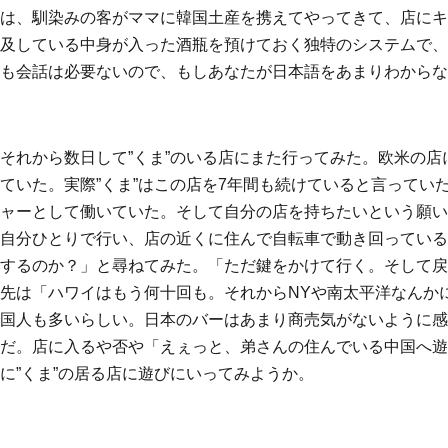
は、馴染みの客がママに韓国土産を携えてやってきて、店にキ
及している中身が入った酒瓶を預けておく独特のシステムで、
も会話は必要ないので、もしあなたが日本語をあまりわからな
それから数日して”くま”のいる店にまた行ってみた。欧米の
ていた。実際”くま”はこの店を7年間も続けていると言って
ャーとして働いていた。そして自分の店を持ちたいという願い
自分ひとりで行い、店の近くに住んで自転車で動き回っている
するのか？」と尋ねてみた。「ただ鍵をかけて行く。そして戻
先は「ハワイはもう何十回も。それからNYや南太平洋なんか
国人も多いらしい。日本のバーはあまり商売気がないように感
だ。店に入るや否や「えぇっと、弟さんの住んでいる中国へ遊
に”くま”の居る店に遊びにいってみようか。