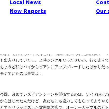
Local News
Cont
レズビアンたちの現状とは・・・。
Now Reports
Our 
最近、ゲイやレズビアン関連のwebサイトの人気が高まって
アンたちに会いたいと思うようになっていたの。14年前に初
ュニティを探すには自分の足だけが頼りだったものよ。お気に
る日、ついに店員に化粧室でキスの歓迎を受けたの！その小さ
のよ。それから10年間ほどは、福岡の秘められた同性愛シー
も出入りしていたし。当時シングルだったせいか、行く先々で
ちょうど私はバイからビアンにアップグレードしたばかりだっ
モテていたのは事実よ！
今回、改めてレズビアンシーンを開拓するのは、”かくれんぼ
からはじめたんだけど、友だちにも協力してもらってようやく
とてもリラックスした雰囲気の店で、オーナーカップルのヒト