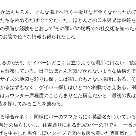
のかはもちろん、そんな場所へ行く手掛りなど全くなかったの
たちを眺めるだけで十分だった。ほとんどの日本男児は眼鏡を
夜遊び経験をとおして”その類い”の場所での社交術を知ったん
のお陰で色々な情報も得られたしね！
まるのだが)、ゲイバーはどこも目立つような場所にはない。歓
も分布している。日中はほとんど気づかれないような店構えで
サイズの地図を頼りに探すには実に心もとない場所にある。そ
かるはずもなく、ゲイバー探しはひとつの挑戦でさえある。例
はカウンター席程度のこじんまりとた構えだから、最初の夜は
店を探してみることを薦める。
る場合が多く、同様にバーのママたちにも英語名がついている
若い男性向けの店らしいし、住吉通りにある8つのバーの中でも、一
ひげを生やした男性っぽいタイプで店内も落ち着いた雰囲気だ。