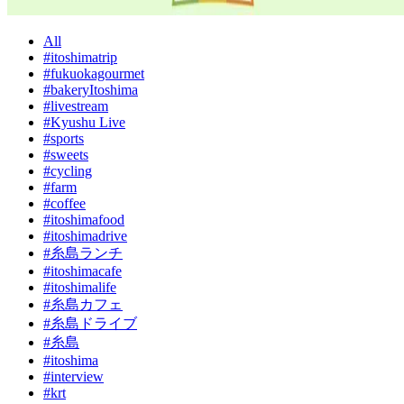
All
#itoshimatrip
#fukuokagourmet
#bakeryItoshima
#livestream
#Kyushu Live
#sports
#sweets
#cycling
#farm
#coffee
#itoshimafood
#itoshimadrive
#糸島ランチ
#itoshimacafe
#itoshimalife
#糸島カフェ
#糸島ドライブ
#糸島
#itoshima
#interview
#krt