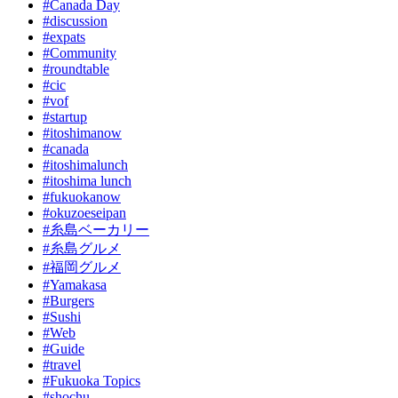
#Canada Day
#discussion
#expats
#Community
#roundtable
#cic
#vof
#startup
#itoshimanow
#canada
#itoshimalunch
#itoshima lunch
#fukuokanow
#okuzoeseipan
#糸島ベーカリー
#糸島グルメ
#福岡グルメ
#Yamakasa
#Burgers
#Sushi
#Web
#Guide
#travel
#Fukuoka Topics
#shochu