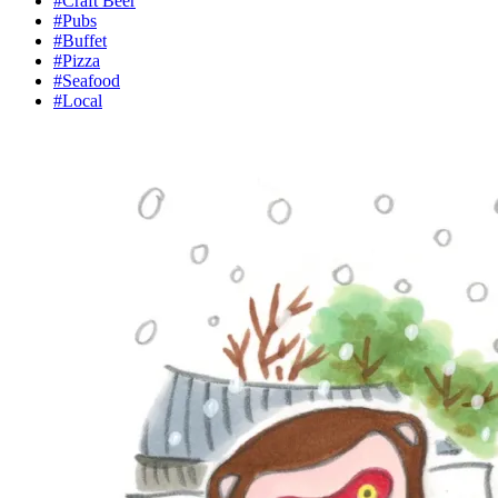
#Craft Beer
#Pubs
#Buffet
#Pizza
#Seafood
#Local