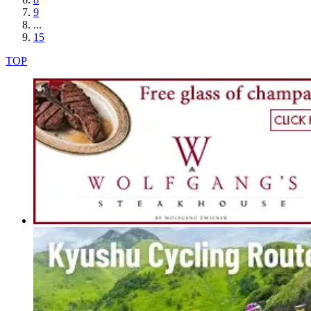
9
...
15
TOP