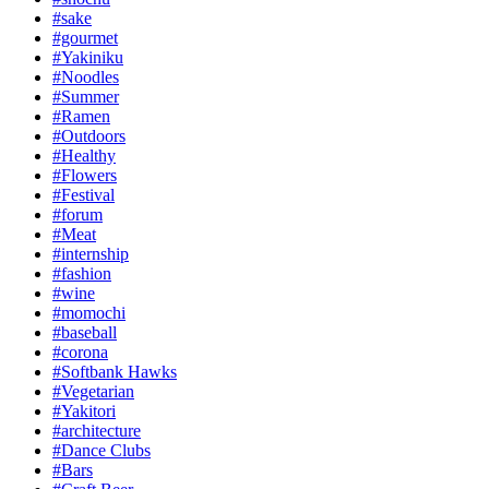
#sake
#gourmet
#Yakiniku
#Noodles
#Summer
#Ramen
#Outdoors
#Healthy
#Flowers
#Festival
#forum
#Meat
#internship
#fashion
#wine
#momochi
#baseball
#corona
#Softbank Hawks
#Vegetarian
#Yakitori
#architecture
#Dance Clubs
#Bars