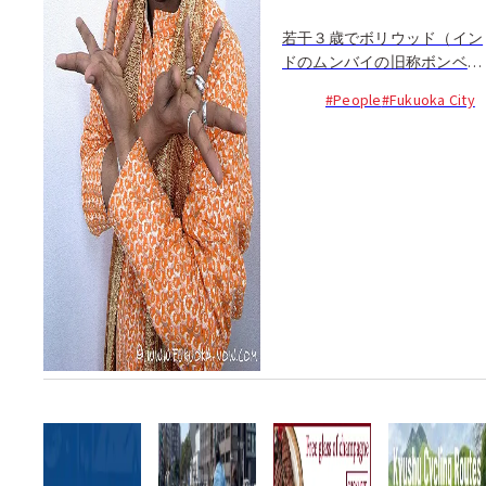
若干３歳でボリウッド（イン
ドのムンバイの旧称ボンベイ
と、米国映画産業の中心地ハ
#People
#Fukuoka City
リウッドをもじった造語でイ
ンドの映画産業全般を指す）
デビューを果たした福岡在住
のインド人、ニラ。