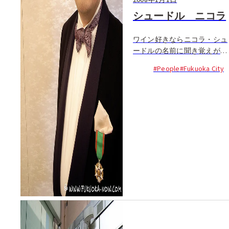
シュードル ニコラ
ワイン好きならニコラ・シュ
ードルの名前に聞き覚えがあ
る人も多いのでは？フランス
#People
#Fukuoka City
各地のシャトーで彼が直接買
い付けたワインは「ニコラ・
セレクション」として百貨店
などで販売・紹介されてお
り...