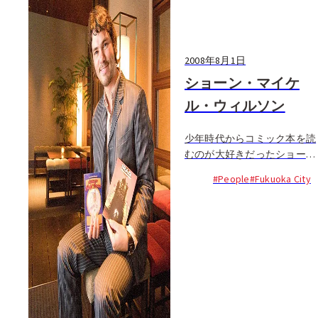
2008年8月1日
ショーン・マイケ
ル・ウィルソン
少年時代からコミック本を読
むのが大好きだったショーン
は、１２歳の時点で既に「将
#People
#Fukuoka City
来は漫画家になる！」と決心
した。熊本に住まいを構える
彼は、12冊目となるコミック
を現在執筆中だ。