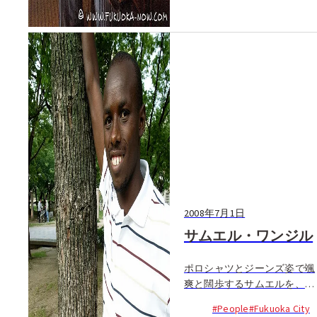
2008年7月1日
サムエル・ワンジル
ポロシャツとジーンズ姿で颯
爽と闊歩するサムエルを、誰
が世界記録保持者のランナー
#People
#Fukuoka City
だと気づくことができるだろ