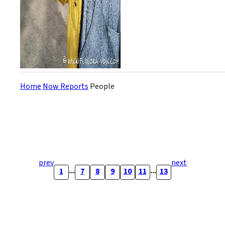
Home
Now Reports
People
prev
next
...
...
1
7
8
9
10
11
13