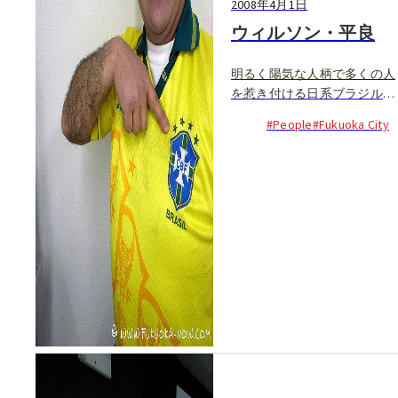
2008年4月1日
ウィルソン・平良
明るく陽気な人柄で多くの人
を惹き付ける日系ブラジル人
のウィルソンは、声だけでも
#People
#Fukuoka City
知られる人気者だ。Love FM
で毎週水曜日の朝６:３０か
ら始まるポルトガル語の番組
「Daily Tips」のＤＪで、福
岡で開催されるブラジル関連
の...