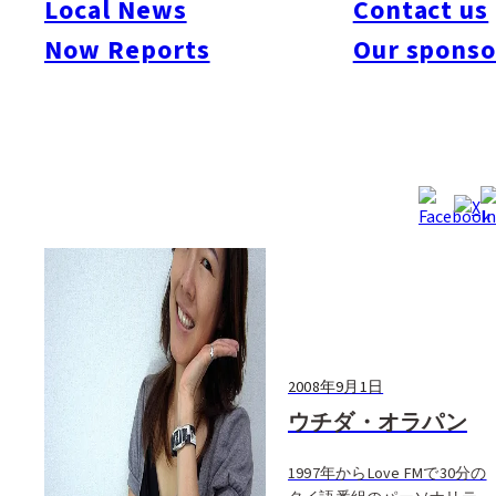
Local News
Contact us
#Art & Culture
#Beauty & Health
#Business
#Events
#Food & Drink
#Places
Now Reports
Our sponso
#People
#Shopping
#Things To Do
#Others
2008年9月1日
ウチダ・オラパン
1997年からLove FMで30分の