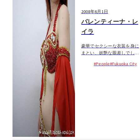
2008年6月1日
バレンティーナ・レ
イラ
豪華でセクシーな衣装を身に
まとい、妖艶な眼差しでしな
やかに踊るレイラは、ルーマ
#People
#Fukuoka City
ニアとウクライナに接する内
陸国、モルドバ共和国の出
身。ロシアでの学生時代に通
っていたダンス教室で初めて
ベリーダンスと出会う。