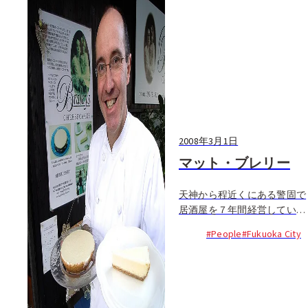
2008年3月1日
マット・ブレリー
天神から程近くにある警固で
居酒屋を７年間経営していた
マシューことマット。彼はあ
#People
#Fukuoka City
る時、お店で出していたデザ
ートで大きなビジネスができ
るという可能性に気づいたと
いう。