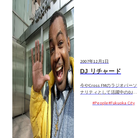
2007年12月1日
DJ リチャード
今やCross FMのラジオパーソ
ナリティとして活躍中のDJリ
チャード。すっかり福岡の朝
#People
#Fukuoka City
の声として定着しつつある彼
は、今から２０年近く前の１
９８０年代には、ヒップホッ
プ好きなら誰もが知るアメリ
カの人気グループ...