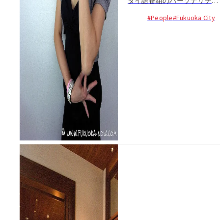
タイ語番組のパーソナリティ
ーを務めるオラパンさん。毎
#People
#Fukuoka City
週金曜日の朝6:30から始まる
このラジオ番組は、最近のタ
イでの話題を取り上げなが
ら、タイで流行中のポップミ
ュージックと共に進行され
る。