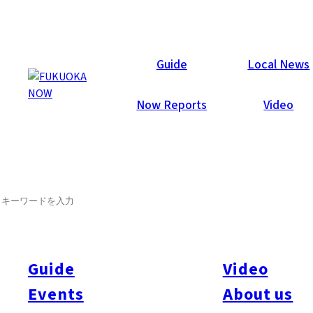
Now Reports
Guide
Local News
Now Reports
Video
SEARCH
Guide
Video
Events
About us
All
#Itoshima Now
#Accommodations
#Shitto
#Travel
#Activity