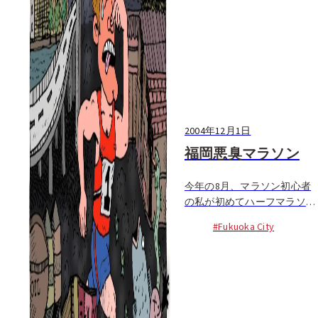
2004年12月1日
福岡悪臭マラソン
今年の8月、マラソン初心者
の私が初めてハーフマラソン
に挑戦した。
#Fukuoka City