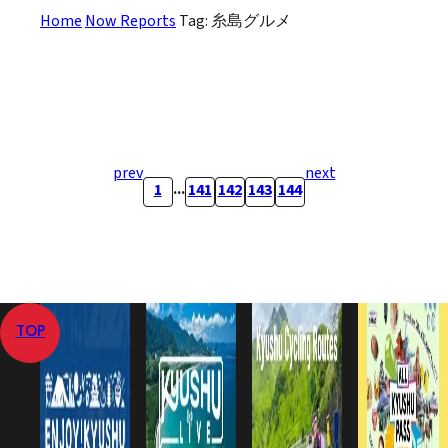
Home
Now Reports
Tag: 糸島グルメ
prev
next
...
1
141
142
143
144
TOP