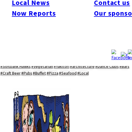
Local News
Contact us
#Kyushu Live
#sports
#sweets
#cycling
#farm
#coffee
#itoshimafood
Now Reports
Our sponso
#itoshimadrive
#糸島ランチ
#itoshimacafe
#itoshimalife
#糸島カフェ
#糸島ドライブ
#糸島
#itoshima
#interview
#krt
#Canada Day
#discussion
#expats
#Community
#roundtable
#cic
#vof
#startup
#itoshimanow
#canada
#itoshimalunch
#itoshima lunch
#fukuokanow
#okuzoeseipan
#糸島ベーカリー
#糸島グルメ
#福岡グルメ
#Yamakasa
#Burgers
#Sushi
#Web
#Guide
#travel
#Fukuoka Topics
#shochu
#sake
#gourmet
#Yakiniku
#Noodles
#Summer
#Ramen
#Outdoors
#Healthy
#Flowers
#Festival
#forum
#Meat
#internship
#fashion
#wine
#momochi
#baseball
#corona
#Softbank Hawks
#Vegetarian
#Yakitori
#architecture
#Dance Clubs
#Bars
#Craft Beer
#Pubs
#Buffet
#Pizza
#Seafood
#Local