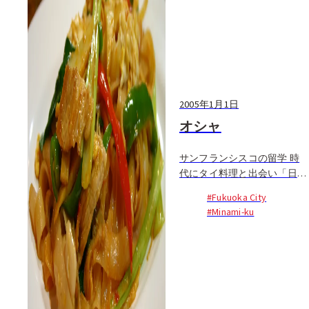
2005年1月1日
オシャ
サンフランシスコの留学 時
代にタイ料理と出会い「日本
でこの味を再現したい」と夢
#Fukuoka City
を抱いて早10年。帰国後、約
#Minami-ku
1年でその夢を叶えた住吉さ
んが始めた店が大橋のタイ料
理＆ヌード ル専門店「オシ
ャ」。