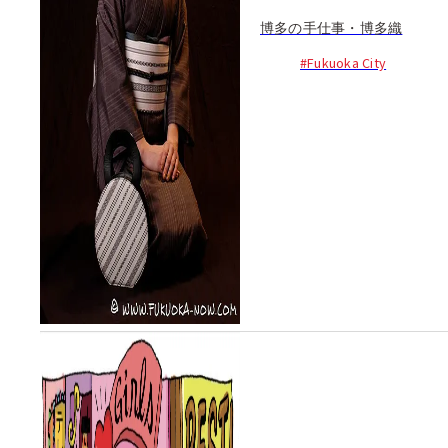
博多の手仕事・博多織
#Fukuoka City