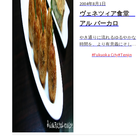
2004年8月1日
ヴェネツィア食堂
アル バーカロ
やき通りに流れるゆるやかな
時間を、より有意義にそして
美味しく過ごすことのできる
#Fukuoka City
#Tenjin
店がある。