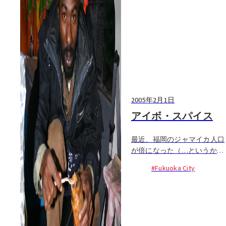
2005年2月1日
アイボ・スパイス
最近、福岡のジャマイカ人口
が倍になった（…というか2
人）。そのうちの一人が今回
#Fukuoka City
紹介するアイボ。彼は最近流
行りのミニバンで福岡の街に
本場ジャマイカ料理を広めて
いるピースフルなラスタマン
だ。