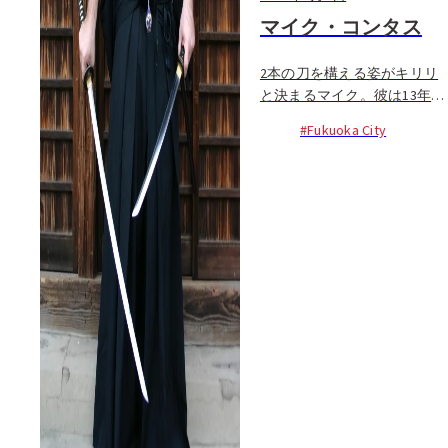
マイク・コンタス
2本の刀を構える姿がキリリ
と決まるマイク。彼は13年
間、日本の剣術“新影流”を学
#Fukuoka City
ぶ侍だ。本物の刀なだけに、
持ち歩くには許可がいるが、
さすが黒帯5段のマイク。許
可書を取得し、刀の携帯が認
められている。