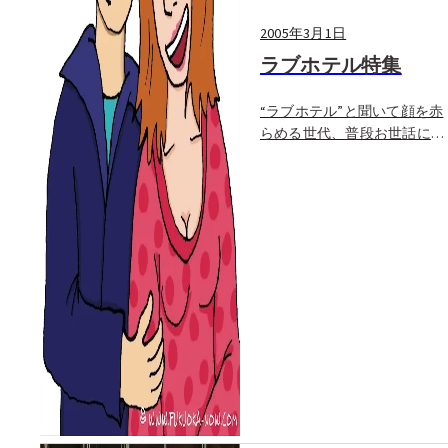
2005年3月1日
ラブホテル特集
“ラブホテル”と聞いて顔を赤
らめる世代、普段お世話にな
っている世代、残念ながら人
ごと世代などなど、世代や志
向によって異なるラブホへの
意識。はたまた外国人にとっ
ては日本特有の文化なだけ
に、驚きも大きいのでは？