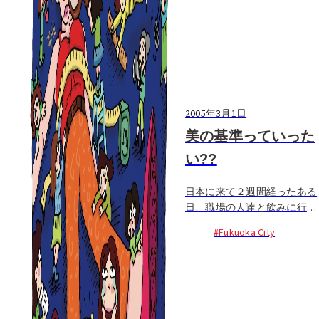
2005年3月1日
美の基準っていった
い??
日本に来て２週間経ったある
日、職場の人達と飲みに行っ
た先で私は胸を触られた。そ
#Fukuoka City
れも日本人の若い女性に。ん
ん？ 何か彼女が勘違いして
いるのかと思ったけどそうじ
ゃなかった。