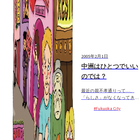
2005年2月1日
中洲はひとつでいい
のでは？
最近の親不孝通りって…、
「らしさ」がなくなってきて
ますからぁ～。残念! 中洲の
#Fukuoka City
風俗街ってもう全国区なのに
さ、なんでまた親不孝を風俗
街化してんの？ っていう
か、目立ち過ぎだっつーの。