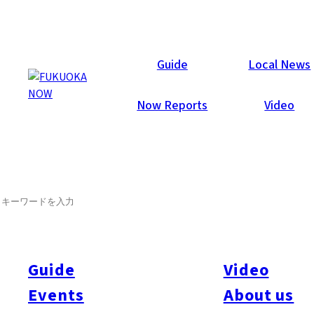
Now Reports
Guide
Local News
Now Reports
Video
SEARCH
Guide
Video
Events
About us
All
#itoshimatrip
#fukuokagourmet
#bakeryItoshima
#livestream