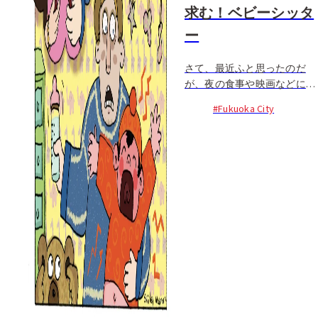
求む！ベビーシッタ
ー
さて、最近ふと思ったのだ
が、夜の食事や映画などに、
奥さんと二人きりで出かけら
#Fukuoka City
れたらもっと楽しいハズ…。
そこで「上の階の女の子（学
生）に2時間ほどベビーシッ
ターをお願いするってのはど
うかな？」と奥さんに提案し
たところ...