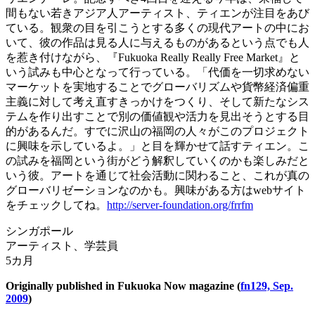
間もない若きアジア人アーティスト、ティエンが注目をあび
ている。観衆の目を引こうとする多くの現代アートの中にお
いて、彼の作品は見る人に与えるものがあるという点でも人
を惹き付けながら、『Fukuoka Really Really Free Market』と
いう試みも中心となって行っている。「代価を一切求めない
マーケットを実地することでグローバリズムや貨幣経済偏重
主義に対して考え直すきっかけをつくり、そして新たなシス
テムを作り出すことで別の価値観や活力を見出そうとする目
的があるんだ。すでに沢山の福岡の人々がこのプロジェクト
に興味を示しているよ。」と目を輝かせて話すティエン。こ
の試みを福岡という街がどう解釈していくのかも楽しみだと
いう彼。アートを通じて社会活動に関わること、これが真の
グローバリゼーションなのかも。興味がある方はwebサイト
をチェックしてね。
http://server-foundation.org/frrfm
シンガポール
アーティスト、学芸員
5カ月
Originally published in Fukuoka Now magazine (
fn129, Sep.
2009
)