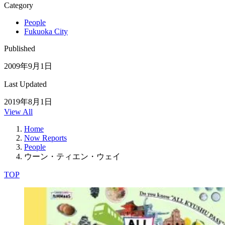
Category
People
Fukuoka City
Published
2009年9月1日
Last Updated
2019年8月1日
View All
Home
Now Reports
People
ウーン・ティエン・ウェイ
TOP