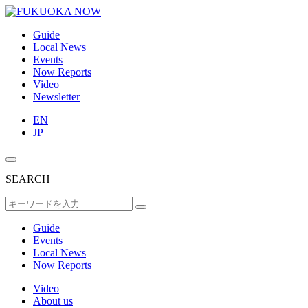
Guide
Local News
Events
Now Reports
Video
Newsletter
EN
JP
SEARCH
Guide
Events
Local News
Now Reports
Video
About us